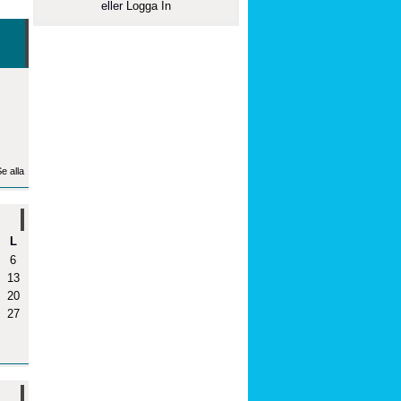
eller
Logga In
e alla
L
6
13
20
27