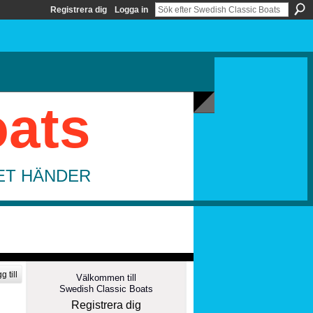
Registrera dig
Logga in
oats
DET HÄNDER
g till
Välkommen till
Swedish Classic Boats
Registrera dig