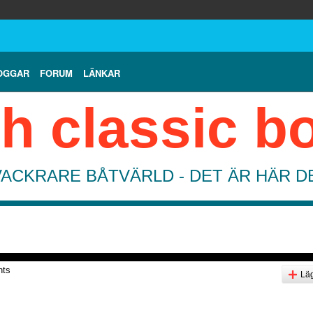
OGGAR
FORUM
LÄNKAR
h classic b
VACKRARE BÅTVÄRLD - DET ÄR HÄR 
nts
Läg