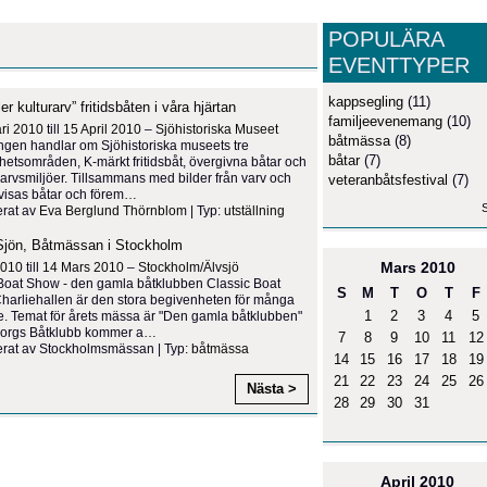
POPULÄRA
EVENTTYPER
kappsegling
(11)
ler kulturarv” fritidsbåten i våra hjärtan
familjeevenemang
(10)
ri 2010
till
15 April 2010
–
Sjöhistoriska Museet
båtmässa
(8)
ingen handlar om Sjöhistoriska museets tre
båtar
(7)
etsområden, K-märkt fritidsbåt, övergivna båtar och
arvsmiljöer. Tillsammans med bilder från varv och
veteranbåtsfestival
(7)
visas båtar och förem
…
S
erat av
Eva Berglund Thörnblom
| Typ:
utställning
r Sjön, Båtmässan i Stockholm
Mars
2010
2010
till
14 Mars 2010
–
Stockholm/Älvsjö
Boat Show - den gamla båtklubben Classic Boat
S
M
T
O
T
F
harliehallen är den stora begivenheten för många
1
2
3
4
5
. Temat för årets mässa är "Den gamla båtklubben"
orgs Båtklubb kommer a
…
7
8
9
10
11
12
rat av Stockholmsmässan | Typ:
båtmässa
14
15
16
17
18
19
21
22
23
24
25
26
Nästa >
28
29
30
31
April
2010