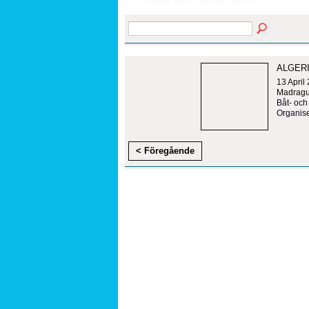
ALGER
13 April
Madrague
Båt- och
Organise
< Föregående