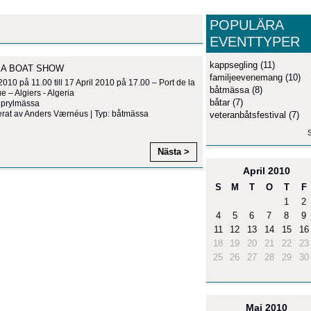
POPULÄRA
EVENTTYPER
kappsegling
(11)
IA BOAT SHOW
familjeevenemang
(10)
 2010
på 11.00 till
17 April 2010
på 17.00 –
Port de la
båtmässa
(8)
 – Algiers - Algeria
båtar
(7)
 prylmässa
rat av
Anders Værnéus
| Typ:
båtmässa
veteranbåtsfestival
(7)
S
Nästa >
April
2010
S
M
T
O
T
F
1
2
4
5
6
7
8
9
11
12
13
14
15
16
18
19
20
21
22
23
25
26
27
28
29
30
Maj
2010