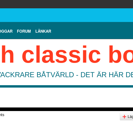
OGGAR
FORUM
LÄNKAR
h classic b
VACKRARE BÅTVÄRLD - DET ÄR HÄR 
nts
Läg