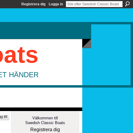
Registrera dig
Logga in
oats
DET HÄNDER
g till
Välkommen till
Swedish Classic Boats
Registrera dig