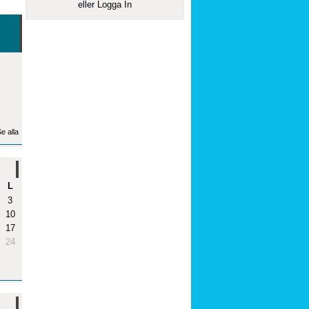
eller
Logga In
e alla
L
3
10
17
24