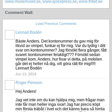
www.museihuset.se
,
www.sjoexpress.se
,
www.frifart.se
Comment Wall:
Load Previous Comments
Lennart Bodén
Bäste Anders. Det kontonummer du gav mig för
likvid av vimpel, funkar ej för mig. Var du tydlig i ditt
svar om kontonummer? Jag försökt flera gånger, fått
svaret: kontonummer felaktigt??? Försökt sedan
vimpel kom. Anders, hur fixar vi detta, på mobilen
går det ej heller nå dig, vill göra rätt för mig!!!!!
Lennart Bodén
Jun 13, 2019
Roger Persson
Hej Anders!
Jag vet inte om du kan hjälpa mig, men frågar man
inte får man heller inga svar! Jag har precis köpt
min första träbåt i livet och det känns bara så himla