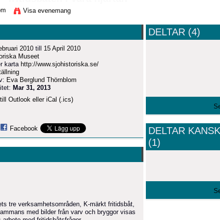
om
Visa evenemang
DELTAR (4)
ebruari 2010
till
15 April 2010
toriska Museet
r karta
http://www.sjohistoriska.se/
tällning
av:
Eva Berglund Thörnblom
itet:
Mar 31, 2013
ill Outlook eller iCal (.ics)
Se
Facebook
DELTAR KANS
(1)
Se
ets tre verksamhetsområden, K-märkt fritidsbåt,
lsammans med bilder från varv och bryggor visas
arbete med fritidsbåtsfrågor.