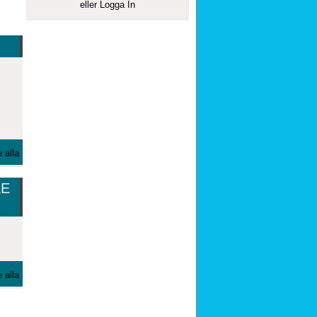
eller
Logga In
 alla
KE
 alla