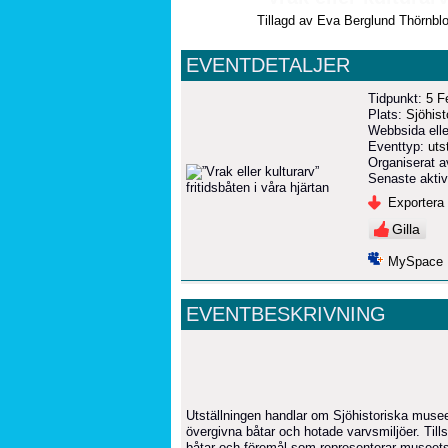
Tillagd av
Eva Berglund Thörnbl
EVENTDETALJER
Tidpunkt:
5 F
Plats:
Sjöhis
Webbsida elle
Eventtyp:
uts
Organiserat 
Senaste aktiv
Exportera t
Gilla
MySpace
EVENTBESKRIVNING
Utställningen handlar om Sjöhistoriska muse
övergivna båtar och hotade varvsmiljöer. Til
båtar och föremål som representerar museets 