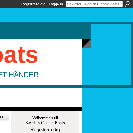
Registrera dig
Logga in
oats
DET HÄNDER
g till
Välkommen till
Swedish Classic Boats
Registrera dig