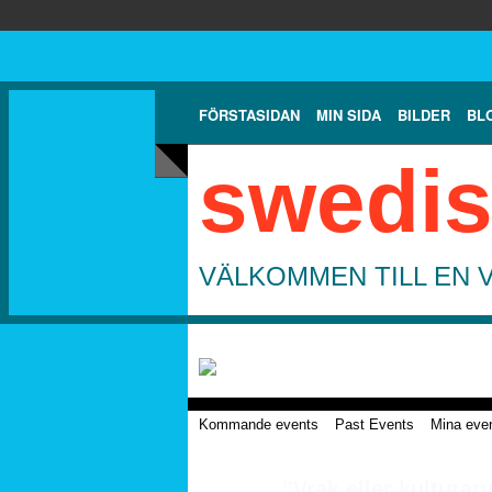
FÖRSTASIDAN
MIN SIDA
BILDER
BL
swedis
VÄLKOMMEN TILL EN 
Kommande events
Past Events
Mina eve
”Vrak eller kulturarv