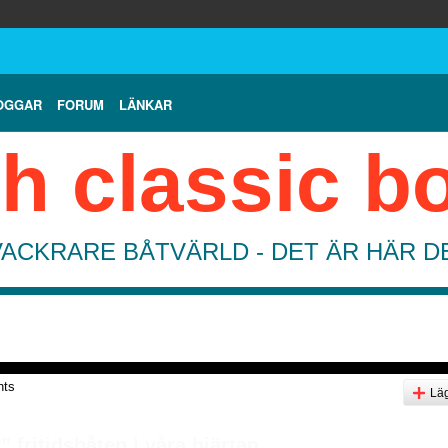
OGGAR
FORUM
LÄNKAR
h classic b
VACKRARE BÅTVÄRLD - DET ÄR HÄR 
nts
Läg
” fritidsbåten i våra hjärtan