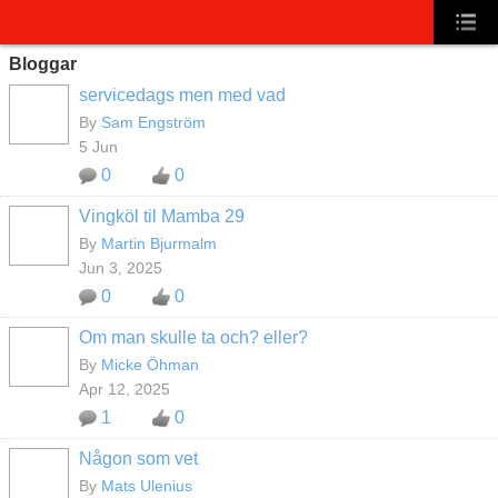
Bloggar
servicedags men med vad
By
Sam Engström
5 Jun
0
0
Vingköl til Mamba 29
By
Martin Bjurmalm
Jun 3, 2025
0
0
Om man skulle ta och? eller?
By
Micke Öhman
Apr 12, 2025
1
0
Någon som vet
By
Mats Ulenius