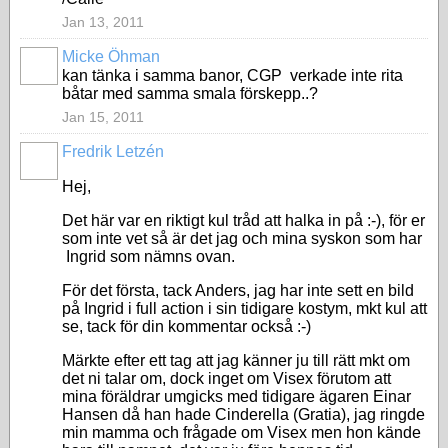
Jan 13, 2011
Micke Öhman
kan tänka i samma banor, CGP verkade inte rita
båtar med samma smala förskepp..?
Jan 15, 2011
Fredrik Letzén
Hej,
Det här var en riktigt kul tråd att halka in på :-), för er
som inte vet så är det jag och mina syskon som har
Ingrid som nämns ovan.
För det första, tack Anders, jag har inte sett en bild
på Ingrid i full action i sin tidigare kostym, mkt kul att
se, tack för din kommentar också :-)
Märkte efter ett tag att jag känner ju till rätt mkt om
det ni talar om, dock inget om Visex förutom att
mina föräldrar umgicks med tidigare ägaren Einar
Hansen då han hade Cinderella (Gratia), jag ringde
min mamma och frågade om Visex men hon kände