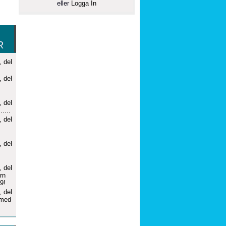
eller
Logga In
R
, del
, del
, del
....
, del
, del
, del
rn
9!
, del
 med