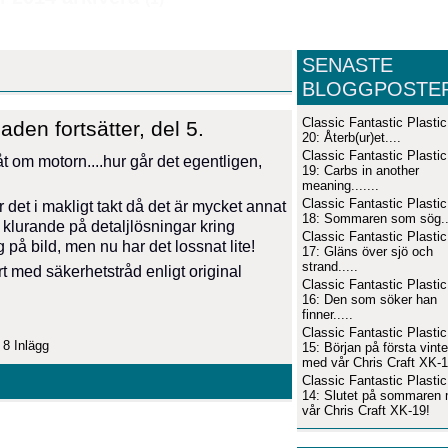
SENASTE
BLOGGPOSTE
Classic Fantastic Plastic
den fortsätter, del 5.
20: Återb(ur)et....
Classic Fantastic Plastic
åt om motorn....hur går det egentligen,
19: Carbs in another
meaning.......
Classic Fantastic Plastic
ar det i makligt takt då det är mycket annat
18: Sommaren som sög...
l klurande på detaljlösningar kring
Classic Fantastic Plastic
på bild, men nu har det lossnat lite!
17: Gläns över sjö och
strand.....
rt med säkerhetstråd enligt original
Classic Fantastic Plastic
16: Den som söker han
finner.....
Classic Fantastic Plastic
—
8 Inlägg
15: Början på första vinte
med vår Chris Craft XK-1
Classic Fantastic Plastic
14: Slutet på sommaren
vår Chris Craft XK-19!