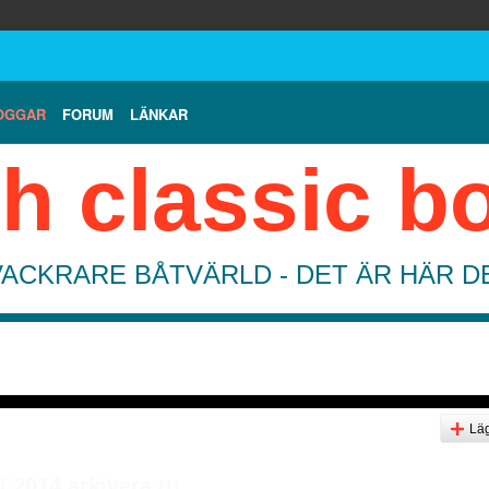
OGGAR
FORUM
LÄNKAR
h classic b
VACKRARE BÅTVÄRLD - DET ÄR HÄR 
Läg
i 2014 arkivera
(1)