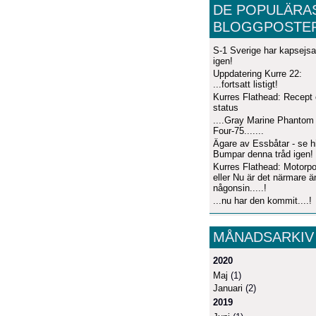
DE POPULÄRA
BLOGGPOSTE
S-1 Sverige har kapsejsa
igen!
Uppdatering Kurre 22:
...fortsatt listigt!
Kurres Flathead: Recept
status
....Gray Marine Phantom
Four-75.......
Ägare av Essbåtar - se hi
Bumpar denna tråd igen!
Kurres Flathead: Motorpo
eller Nu är det närmare ä
någonsin.....!
...nu har den kommit....!
MÅNADSARKIV
2020
Maj
(1)
Januari
(2)
2019