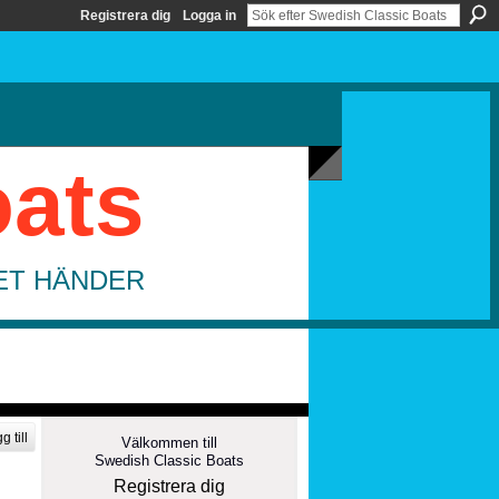
Registrera dig
Logga in
oats
DET HÄNDER
g till
Välkommen till
Swedish Classic Boats
Registrera dig