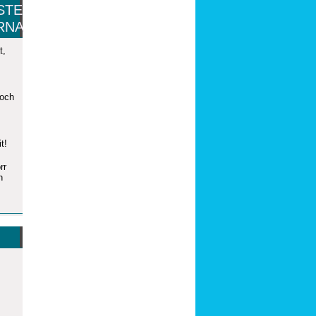
STE
RNA
t,
 och
t!
rr
n