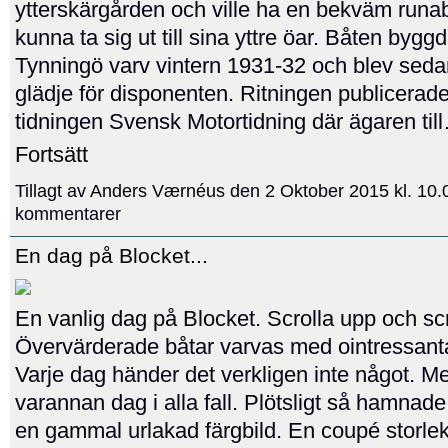
ytterskärgården och ville ha en bekväm runabo
kunna ta sig ut till sina yttre öar. Båten byg
Tynningö varv vintern 1931-32 och blev sedan 
glädje för disponenten. Ritningen publicerade
tidningen Svensk Motortidning där ägaren til
Fortsätt
Tillagt av
Anders Værnéus
den 2 Oktober 2015 kl. 10.
kommentarer
En dag på Blocket...
En vanlig dag på Blocket. Scrolla upp och scr
Övervärderade båtar varvas med ointressanta
Varje dag händer det verkligen inte något. 
varannan dag i alla fall. Plötsligt så hamnade
en gammal urlakad färgbild. En coupé storlek