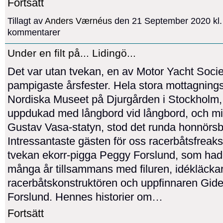
Fortsätt
Tillagt av
Anders Værnéus
den 21 September 2020 kl.
kommentarer
Under en filt på... Lidingö...
Det var utan tvekan, en av Motor Yacht Soci
pampigaste årsfester. Hela stora mottagning
Nordiska Museet på Djurgården i Stockholm,
uppdukad med långbord vid långbord, och mitt
Gustav Vasa-statyn, stod det runda honnörsb
Intressantaste gästen för oss racerbåtsfreaks
tvekan ekorr-pigga Peggy Forslund, som hade 
många år tillsammans med filuren, idékläcka
racerbåtskonstruktören och uppfinnaren Gid
Forslund. Hennes historier om…
Fortsätt