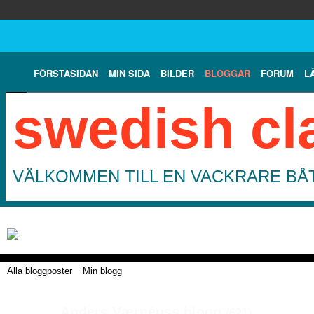
FÖRSTASIDAN
MIN SIDA
BILDER
BLOGGAR
FORUM
L
swedish cl
VÄLKOMMEN TILL EN VACKRARE BÅT
Alla bloggposter
Min blogg
Anders Værnéuss blogg
(621)