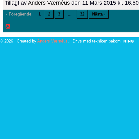
Tillagt av
Anders Værnéus
den 11 Mars 2015 kl. 16.
‹ Föregående
1
2
3
…
32
Nästa ›
© 2026 Created by
Anders Værnéus
. Drivs med tekniken bakom