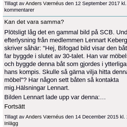
Tillagt av
Anders Værnéus
den 12 September 2017 kl.
kommentarer
Kan det vara samma?
Plötsligt låg det en gammal bild på SCB. Un
efterlysning från medlemmen Lennart Keber
skriver såhär: "
Hej, Bifogad bild visar den b
far byggde i slutet av 30-talet. Han var möbe
och byggde denna båt som gjordes i ytterligar
hans kompis. Skulle så gärna vilja hitta den
möbel"? Har någon sett båten så kontakta
mig.Hälsningar Lennart.
Bilden Lennart lade upp var denna:…
Fortsätt
Tillagt av
Anders Værnéus
den 14 December 2015 kl.
Inlägg