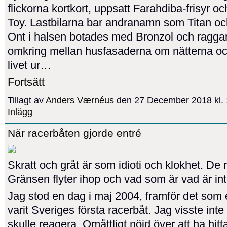
flickorna kortkort, uppsatt Farahdiba-frisyr o
Toy. Lastbilarna bar andranamn som Titan oc
Ont i halsen botades med Bronzol och ragga
omkring mellan husfasaderna om nätterna o
livet ur…
Fortsätt
Tillagt av
Anders Værnéus
den 27 December 2018 kl.
Inlägg
När racerbåten gjorde entré
Skratt och gråt är som idioti och klokhet. De 
Gränsen flyter ihop och vad som är vad är inte
Jag stod en dag i maj 2004, framför det som
varit Sveriges första racerbåt. Jag visste inte
skulle reagera. Omåttligt nöjd över att ha hit