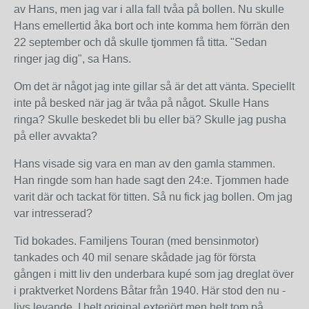
av Hans, men jag var i alla fall tvåa på bollen. Nu skulle
Hans emellertid åka bort och inte komma hem förrän den
22 september och då skulle tjommen få titta. "Sedan
ringer jag dig", sa Hans.
Om det är något jag inte gillar så är det att vänta. Speciellt
inte på besked när jag är tvåa på något. Skulle Hans
ringa? Skulle beskedet bli bu eller bä? Skulle jag pusha
på eller avvakta?
Hans visade sig vara en man av den gamla stammen.
Han ringde som han hade sagt den 24:e. Tjommen hade
varit där och tackat för titten. Så nu fick jag bollen. Om jag
var intresserad?
Tid bokades. Familjens Touran (med bensinmotor)
tankades och 40 mil senare skådade jag för första
gången i mitt liv den underbara kupé som jag dreglat över
i praktverket Nordens Båtar från 1940. Här stod den nu -
livs levande. I helt original exteriört men helt tom på