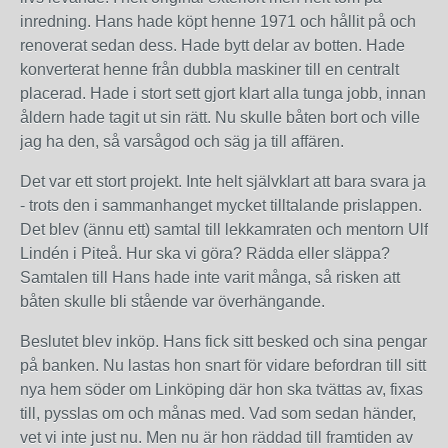
inredning. Hans hade köpt henne 1971 och hållit på och
renoverat sedan dess. Hade bytt delar av botten. Hade
konverterat henne från dubbla maskiner till en centralt
placerad. Hade i stort sett gjort klart alla tunga jobb, innan
åldern hade tagit ut sin rätt. Nu skulle båten bort och ville
jag ha den, så varsågod och säg ja till affären.
Det var ett stort projekt. Inte helt självklart att bara svara ja
- trots den i sammanhanget mycket tilltalande prislappen.
Det blev (ännu ett) samtal till lekkamraten och mentorn Ulf
Lindén i Piteå. Hur ska vi göra? Rädda eller släppa?
Samtalen till Hans hade inte varit många, så risken att
båten skulle bli stående var överhängande.
Beslutet blev inköp. Hans fick sitt besked och sina pengar
på banken. Nu lastas hon snart för vidare befordran till sitt
nya hem söder om Linköping där hon ska tvättas av, fixas
till, pysslas om och månas med. Vad som sedan händer,
vet vi inte just nu. Men nu är hon räddad till framtiden av