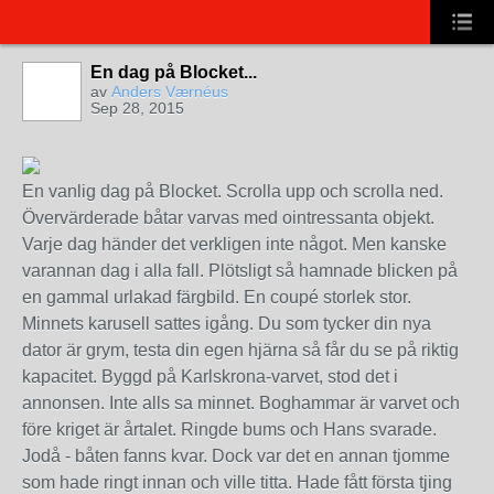
En dag på Blocket...
av
Anders Værnéus
Sep 28, 2015
En vanlig dag på Blocket. Scrolla upp och scrolla ned.
Övervärderade båtar varvas med ointressanta objekt.
Varje dag händer det verkligen inte något. Men kanske
varannan dag i alla fall. Plötsligt så hamnade blicken på
en gammal urlakad färgbild. En coupé storlek stor.
Minnets karusell sattes igång. Du som tycker din nya
dator är grym, testa din egen hjärna så får du se på riktig
kapacitet. Byggd på Karlskrona-varvet, stod det i
annonsen. Inte alls sa minnet. Boghammar är varvet och
före kriget är årtalet. Ringde bums och Hans svarade.
Jodå - båten fanns kvar. Dock var det en annan tjomme
som hade ringt innan och ville titta. Hade fått första tjing