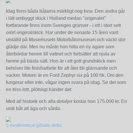
Idag finns båda båtarna märkligt nog kvar. Den andra går
i lätt ombyggt skick i Holland medan "originalet"
fortfarande finns inom Sveriges gränser - i ett i stort sett
orört originalskick. Har under de senaste 15 åren varit
utställd på Museihusets Motorbåtsmuseum och väckt stor
glädje där. Men nu måste hon hitta en ny ägare som
återbördar henne till vattnet och fortsätter att njuta av
henne på bästa sätt. Hon är i ett gott grundskick men
behöver lite finisharbete för att åter bli glänsande och
vacker. Motorn är en Ford Zephyr six på 100 hk. Om den
fungerar eller inte, vågar ingen svara på idag. Se det som
en triss-lott, plötsligt händer det.
Med all historik och alla detaljer kostar hon 175.000 kr. En
unik båt att äga och vårda.
5 medlemmar gillade detta