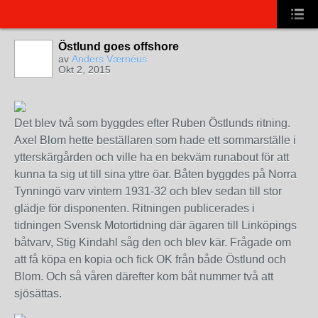
Östlund goes offshore
av
Anders Værnéus
Okt 2, 2015
Det blev två som byggdes efter Ruben Östlunds ritning.
Axel Blom hette beställaren som hade ett sommarställe i
ytterskärgården och ville ha en bekväm runabout för att
kunna ta sig ut till sina yttre öar. Båten byggdes på Norra
Tynningö varv vintern 1931-32 och blev sedan till stor
glädje för disponenten. Ritningen publicerades i
tidningen Svensk Motortidning där ägaren till Linköpings
båtvarv, Stig Kindahl såg den och blev kär. Frågade om
att få köpa en kopia och fick OK från både Östlund och
Blom. Och så våren därefter kom båt nummer två att
sjösättas.