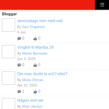
Bloggar
servicedags men med vad
By
Sam Engström
5 Jun
0
0
Vingköl til Mamba 29
By
Martin Bjurmalm
Jun 3, 2025
0
0
Om man skulle ta och? eller?
By
Micke Öhman
Apr 12, 2025
1
0
Någon som vet
By
Mats Ulenius