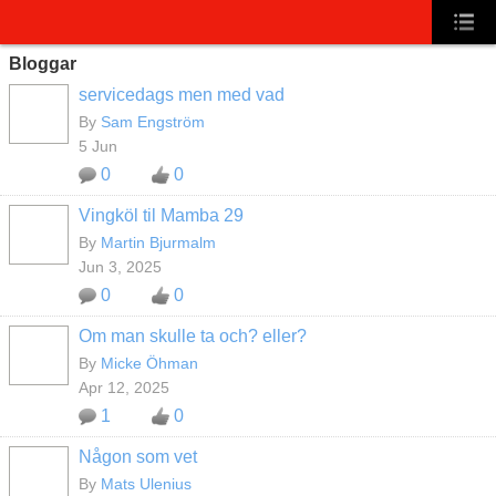
Bloggar
servicedags men med vad
By
Sam Engström
5 Jun
0
0
Vingköl til Mamba 29
By
Martin Bjurmalm
Jun 3, 2025
0
0
Om man skulle ta och? eller?
By
Micke Öhman
Apr 12, 2025
1
0
Någon som vet
By
Mats Ulenius