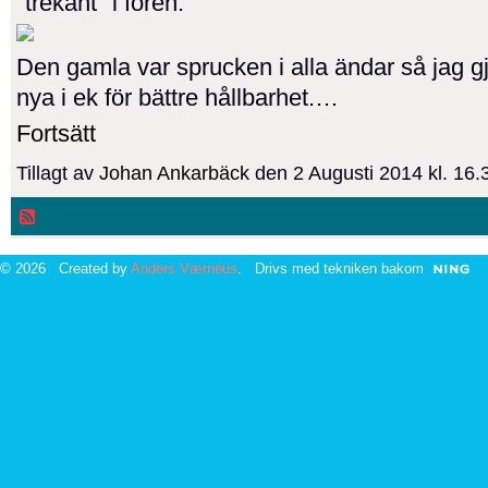
"trekant" i fören.
Den gamla var sprucken i alla ändar så jag g
nya i ek för bättre hållbarhet.…
Fortsätt
Tillagt av
Johan Ankarbäck
den 2 Augusti 2014 kl. 16
© 2026 Created by
Anders Værnéus
. Drivs med tekniken bakom