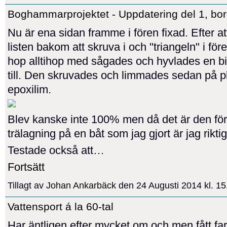
Boghammarprojektet - Uppdatering del 1, bo
Nu är ena sidan framme i fören fixad. Efter att
listen bakom att skruva i och "triangeln" i fören
hop alltihop med sågades och hyvlades en b
till. Den skruvades och limmades sedan på p
epoxilim.
Blev kanske inte 100% men då det är den för
trälagning på en båt som jag gjort är jag rikti
Testade också att…
Fortsätt
Tillagt av
Johan Ankarbäck
den 24 Augusti 2014 kl. 1
Vattensport á la 60-tal
Har äntligen efter mycket om och men fått far