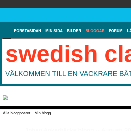
FÖRSTASIDAN
MIN SIDA
BILDER
BLOGGAR
FORUM
L
swedish cl
VÄLKOMMEN TILL EN VACKRARE BÅT
Alla bloggposter
Min blogg
Johan Ankarbäcks blogg -- Augusti 2