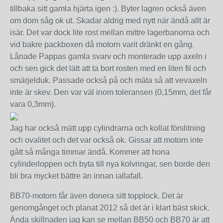
tillbaka sitt gamla hjärta igen :). Byter lagren också även
om dom såg ok ut. Skadar aldrig med nytt när ändå allt är
isär. Det var dock lite rost mellan mittre lagerbanorna och
vid bakre packboxen då motorn varit dränkt en gång.
Lånade Pappas gamla svarv och monterade upp axeln i
och sen gick det lätt att ta bort rosten med en liten fil och
smärjelduk. Passade också på och mäta så att vevaxeln
inte är skev. Den var väl inom toleransen (0,15mm, det får
vara 0,3mm).
Jag har också mätt upp cylindrarna och kollat förslitning
och ovalitet och det var också ok. Gissar att motorn inte
gått så många timmar ändå. Kommer att hona
cylinderloppen och byta till nya kolvringar, sen borde den
bli bra mycket bättre än innan iallafall.
BB70-motorn får även donera sitt topplock. Det är
genomgånget och planat 2012 så det är i klart bäst skick.
Ända skillnaden jag kan se mellan BB50 och BB70 är att