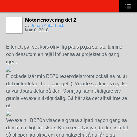
Motorrenovering del 2
av
Johan Ankarbäck
Mar 6, 2016
Efter ett par veckors ofrivillig paus p.g.a stukad tumme
och dessutom en rejäl influensa är projektet på gång
igen.
Plockade isär min BB70 reservdelsmotor också så nu är
det motordelar i hela garaget :). Visade sig finnas mycket
användbara delar på den. Som jag nämnt tidigare var
gamla vevaxeln riktigt dålig. Så här ska det alltså inte se
ut...
Vevaxeln i BB70n visade sig vara slipad någon gång så
den är i riktigt bra skick. Kommer att använda den istället
så slipper jag slipa om originalaxeln så nu får Elsa