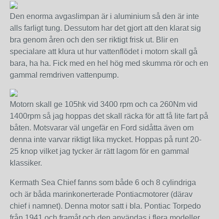
Den enorma avgaslimpan är i aluminium så den är inte
alls farligt tung. Dessutom har det gjort att den klarat sig
bra genom åren och den ser riktigt frisk ut. Blir en
specialare att klura ut hur vattenflödet i motorn skall gå
bara, ha ha. Fick med en hel hög med skumma rör och en
gammal remdriven vattenpump.
Motorn skall ge 105hk vid 3400 rpm och ca 260Nm vid
1400rpm så jag hoppas det skall räcka för att få lite fart på
båten. Motsvarar väl ungefär en Ford sidåtta även om
denna inte varvar riktigt lika mycket. Hoppas på runt 20-
25 knop vilket jag tycker är rätt lagom för en gammal
klassiker.
Kermath Sea Chief fanns som både 6 och 8 cylindriga
och är båda marinkonerterade Pontiacmotorer (därav
chief i namnet). Denna motor satt i bla. Pontiac Torpedo
från 1941 och framåt och den användas i flera modeller