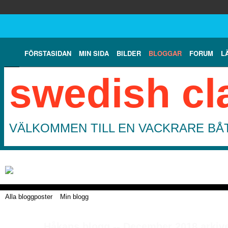
FÖRSTASIDAN
MIN SIDA
BILDER
BLOGGAR
FORUM
L
swedish cl
VÄLKOMMEN TILL EN VACKRARE BÅT
Alla bloggposter
Min blogg
Håkans blogg -- December 2018 arkiv