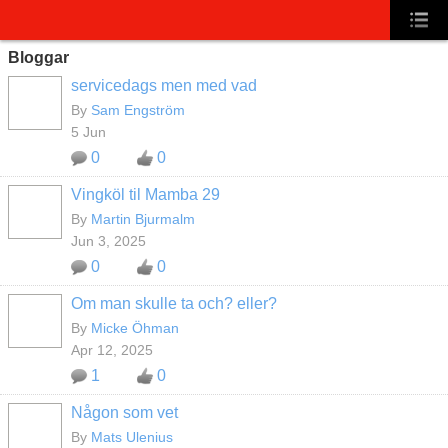
Bloggar
servicedags men med vad
By
Sam Engström
5 Jun
0
0
Vingköl til Mamba 29
By
Martin Bjurmalm
Jun 3, 2025
0
0
Om man skulle ta och? eller?
By
Micke Öhman
Apr 12, 2025
1
0
Någon som vet
By
Mats Ulenius