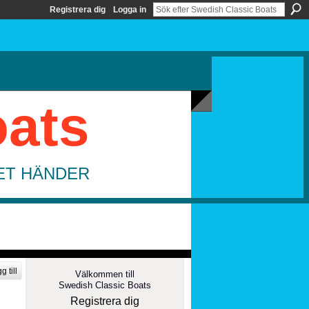
Registrera dig
Logga in
oats
DET HÄNDER
g till
Välkommen till
Swedish Classic Boats
Registrera dig