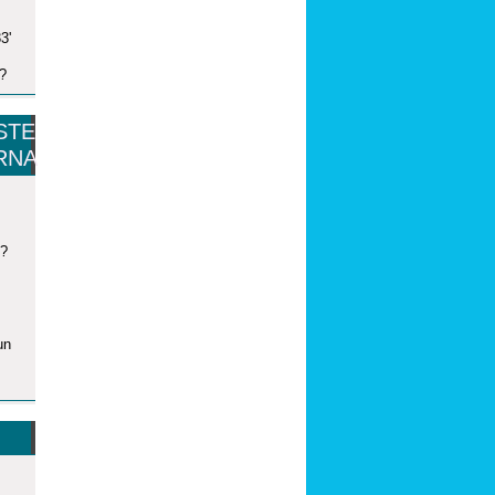
3'
t?
STE
RNA
n?
un