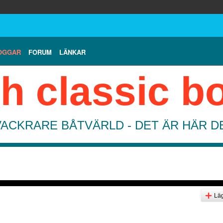
OGGAR
FORUM
LÄNKAR
h classic b
VACKRARE BÅTVÄRLD - DET ÄR HÄR 
Läg