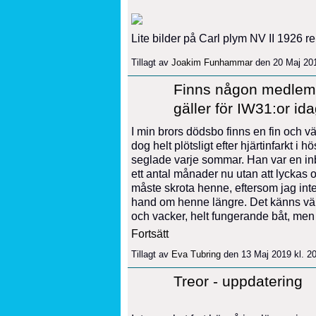
Lite bilder på Carl plym NV II 1926 re
Tillagt av
Joakim Funhammar
den 20 Maj 20
Finns någon medlem 
gäller för IW31:or id
I min brors dödsbo finns en fin och v
dog helt plötsligt efter hjärtinfarkt 
seglade varje sommar. Han var en inbi
ett antal månader nu utan att lyckas 
måste skrota henne, eftersom jag inte
hand om henne längre. Det känns väld
och vacker, helt fungerande båt, me
Fortsätt
Tillagt av
Eva Tubring
den 13 Maj 2019 kl. 
Treor - uppdatering