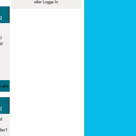
eller
Logga In
R
?
t!
 alla
R
ad
ler?