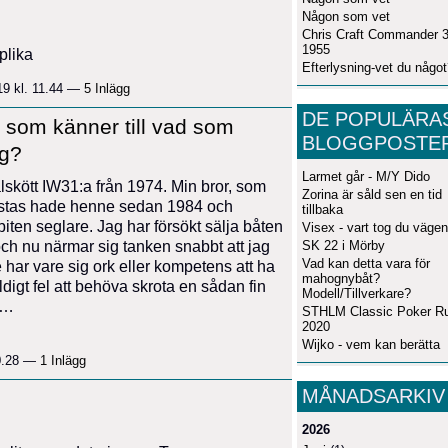
Någon som vet
Chris Craft Commander 3
1955
plika
Efterlysning-vet du någo
19 kl. 11.44 —
5 Inlägg
DE POPULÄRA
som känner till vad som
BLOGGPOSTE
ag?
Larmet går - M/Y Dido
älskött IW31:a från 1974. Min bror, som
Zorina är såld sen en tid
i höstas hade henne sedan 1984 och
tillbaka
ten seglare. Jag har försökt sälja båten
Visex - vart tog du väge
SK 22 i Mörby
och nu närmar sig tanken snabbt att jag
Vad kan detta vara för
 har vare sig ork eller kompetens att ha
mahognybåt?
igt fel att behöva skrota en sådan fin
Modell/Tillverkare?
n…
STHLM Classic Poker R
2020
Wijko - vem kan berätta
20.28 —
1 Inlägg
MÅNADSARKIV
2026