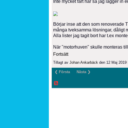
Inte mycket fart här så jag lägger in 
Börjar inse att den som renoverade Tr
många tveksamma lösningar, dåligt m
Alla lister jag tagit bort har t.ex monte
När "motorhuven" skulle monteras ti
Fortsätt
Tillagt av
Johan Ankarbäck
den 12 Maj 2019 
❮ Första
Nästa ❯