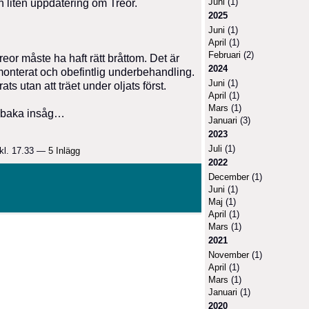
Juni
(1)
en liten uppdatering om Treor.
2025
Juni
(1)
April
(1)
Februari
(2)
eor måste ha haft rätt bråttom. Det är
2024
onterat och obefintlig underbehandling.
Juni
(1)
rats utan att träet under oljats först.
April
(1)
Mars
(1)
llbaka insåg…
Januari
(3)
2023
Juli
(1)
kl. 17.33 —
5 Inlägg
2022
December
(1)
Juni
(1)
Maj
(1)
April
(1)
Mars
(1)
2021
November
(1)
April
(1)
Mars
(1)
Januari
(1)
2020