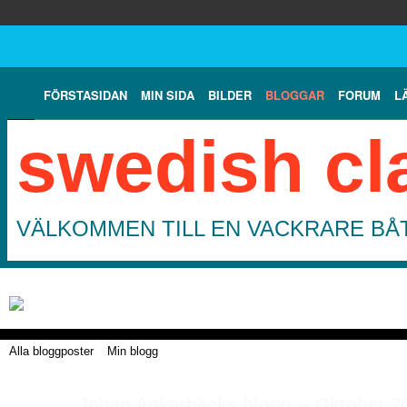
FÖRSTASIDAN
MIN SIDA
BILDER
BLOGGAR
FORUM
L
swedish cl
VÄLKOMMEN TILL EN VACKRARE BÅT
Alla bloggposter
Min blogg
Johan Ankarbäcks blogg -- Oktober 2