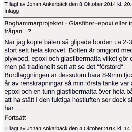
Tillagt av
Johan Ankarbäck
den 8 Oktober 2014 kl. 2
Inlägg
Boghammarprojektet - Glasfiber+epoxi eller in
frågan...?
När jag köpte båten så glipade borden ca 2-
stort sett hela skrovet. Botten är omgjord me
plywood, epoxi och glasfibermatta vilket gör 
men på tradionellt sett att se det "förstörd".
Bordläggningen är dessutom bara 8-9mm tjock
år av renskrapningar så min första tanke var 
epoxi och en tunn glasfibermatta över hela bå
att ha stått i den fuktiga höstluften ser dock s
här...…
Fortsätt
Tillagt av
Johan Ankarbäck
den 4 Oktober 2014 kl. 1