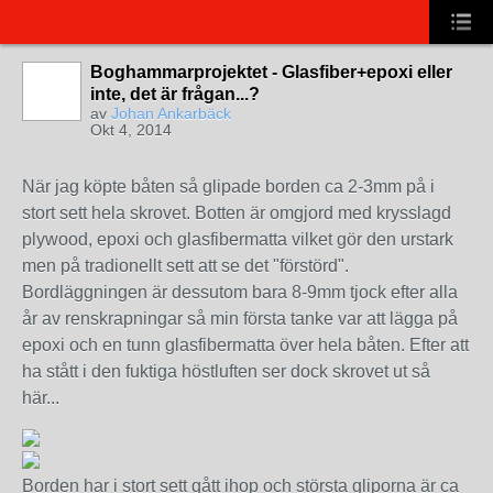
Boghammarprojektet - Glasfiber+epoxi eller
inte, det är frågan...?
av
Johan Ankarbäck
Okt 4, 2014
När jag köpte båten så glipade borden ca 2-3mm på i
stort sett hela skrovet. Botten är omgjord med krysslagd
plywood, epoxi och glasfibermatta vilket gör den urstark
men på tradionellt sett att se det "förstörd".
Bordläggningen är dessutom bara 8-9mm tjock efter alla
år av renskrapningar så min första tanke var att lägga på
epoxi och en tunn glasfibermatta över hela båten. Efter att
ha stått i den fuktiga höstluften ser dock skrovet ut så
här...
Borden har i stort sett gått ihop och största gliporna är ca