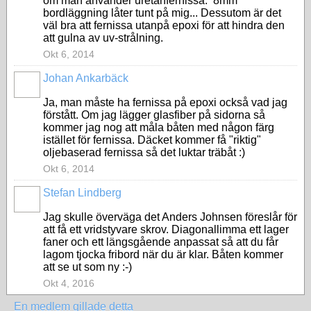
om man använder uretanfernissa. 8mm
bordläggning låter tunt på mig... Dessutom är det
väl bra att fernissa utanpå epoxi för att hindra den
att gulna av uv-strålning.
Okt 6, 2014
Johan Ankarbäck
Ja, man måste ha fernissa på epoxi också vad jag
förstått. Om jag lägger glasfiber på sidorna så
kommer jag nog att måla båten med någon färg
istället för fernissa. Däcket kommer få "riktig"
oljebaserad fernissa så det luktar träbåt :)
Okt 6, 2014
Stefan Lindberg
Jag skulle överväga det Anders Johnsen föreslår för
att få ett vridstyvare skrov. Diagonallimma ett lager
faner och ett längsgående anpassat så att du får
lagom tjocka fribord när du är klar. Båten kommer
att se ut som ny :-)
Okt 4, 2016
En medlem gillade detta