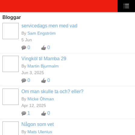
Bloggar
servicedags men med vad
By
Sam Engström
5 Jun
0
0
Vingköl til Mamba 29
By
Martin Bjurmalm
Jun 3, 2025
0
0
Om man skulle ta och? eller?
By
Micke Öhman
Apr 12, 2025
1
0
Någon som vet
By
Mats Ulenius