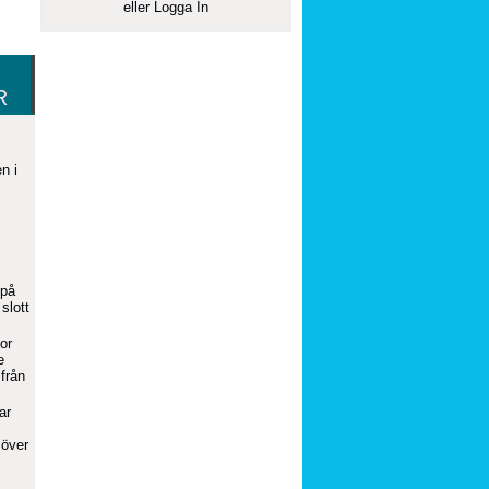
eller
Logga In
R
n i
 på
slott
or
e
från
ar
 över