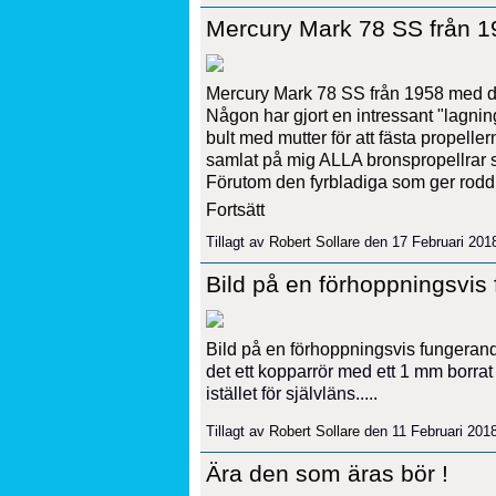
Mercury Mark 78 SS från 1
Mercury Mark 78 SS från 1958 med d
Någon har gjort en intressant "lagnin
bult med mutter för att fästa propelle
samlat på mig ALLA bronspropellrar so
Förutom den fyrbladiga som ger roddb
Fortsätt
Tillagt av
Robert Sollare
den 17 Februari 201
Bild på en förhoppningsvis 
Bild på en förhoppningsvis fungerande
det ett kopparrör med ett 1 mm borrat h
istället för självläns.....
Tillagt av
Robert Sollare
den 11 Februari 201
Ära den som äras bör !