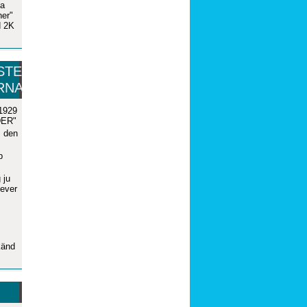
ta
er"
d 2K
STE
RNA
 1929
LDER"
s den
p
 ju
lever
känd