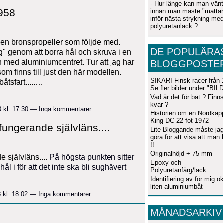
- Hur länge kan man vän
958
innan man måste "mattan
inför nästa strykning me
polyuretanlack ?
en bronspropeller som följde med.
DE POPULÄRA
g" genom att borra hål och skruva i en
rn med aluminiumcentret. Tur att jag har
BLOGGPOSTE
m finns till just den här modellen.
SIKARI Finsk racer från
åtsfart.....…
Se fler bilder under "BI
Vad är det för båt ? Finn
kvar ?
8 kl. 17.30 — Inga kommentarer
Historien om en Nordkap
King DC 22 fot 1972
fungerande självläns....
Lite Bloggande måste jag
göra för att visa att man 
!!
Originalhöjd + 75 mm
 självläns....
På högsta punkten sitter
Epoxy och
ål i för att det inte ska bli sughävert
Polyuretanfärg/lack
Identifiering av för mig o
liten aluminiumbåt
8 kl. 18.02 — Inga kommentarer
MÅNADSARKIV