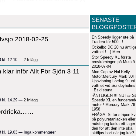
SENASTE
BLOGGPOSTE
En Speedy ligger ute på
Älvsjö 2018-02-25
Tradera för 500:- !
Ockelbo DC 20 nu äntlige
vattnet ! :-) Men.........
Stor Speedy XL första
8 kl. 12.10 —
2 Inlägg
provkörningen på Muskö.
2018-07-04
lar inför Allt För Sjön 3-11
Mad Cap av Hal Kelly
Motor:Mercury Mark 30H
Uppvisning Lördag 9 juni
vattnet vid Sundbyholms 
i Eskilstuna.
-ÄNTLIGEN !!! NU har St
Speedy XL en fungerand
8 kl. 14.29 —
2 Inlägg
motor ! Mercury Mark 78 
1958
ricka.......
FRÅGA: Sitter stripen kv
på polyuretanlacken eller
måste jag lacka ett lager
den för att den inte ska
8 kl. 19.03 — Inga kommentarer
sköljas bort när jag kör?