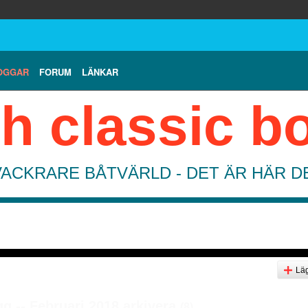
OGGAR
FORUM
LÄNKAR
h classic b
VACKRARE BÅTVÄRLD - DET ÄR HÄR 
Läg
gg -- Februari 2018 arkivera
(8)