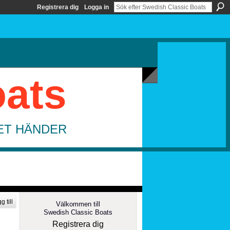
Registrera dig
Logga in
oats
DET HÄNDER
g till
Välkommen till
Swedish Classic Boats
Registrera dig