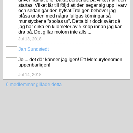
startas. Vilket får till följd att den segar sig upp i varv
och sedan går den hyfsat.Troligen behöver jag
blåsa ur den med några fullgas körningar så
munstyckena ”spolas ur”. Detta blir dock svårt då
jag har cirka en kilometer av 5 knop innan jag kan
dra på. Det gillar motorn inte alls....
Jul 13, 2018
Jan Sundstedt
Jo ... det där känner jag igen! Ett Mercuryfenomen
uppenbarligen!
Jul 14, 2018
6 medlemmar gillade detta