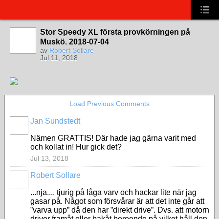
Stor Speedy XL första provkörningen på
Muskö. 2018-07-04
av
Robert Sollare
Jul 11, 2018
Load Previous Comments
Jan Sundstedt
Nämen GRATTIS! Där hade jag gärna varit med
och kollat in! Hur gick det?
Jul 13, 2018
Robert Sollare
...nja.... tjurig på låga varv och hackar lite när jag
gasar på. Något som försvårar är att det inte går att
”varva upp” då den har ”direkt drive”. Dvs. att motorn
driver framåt eller bakåt beroende på vilket håll den