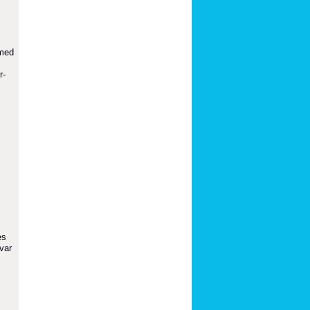
 med
r-
es
var