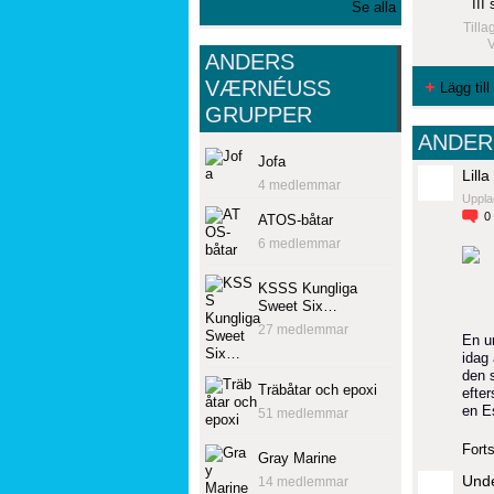
III
Se alla
Tilla
ANDERS
VÆRNÉUSS
Lägg till
GRUPPER
ANDER
Jofa
Lill
4 medlemmar
Uppla
0
ATOS-båtar
6 medlemmar
KSSS Kungliga
Sweet Six…
27 medlemmar
En u
idag 
den s
Träbåtar och epoxi
efte
en E
51 medlemmar
Forts
Gray Marine
Under
14 medlemmar