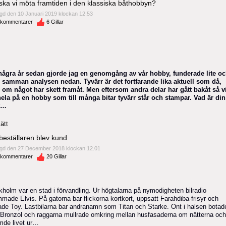
ska vi möta framtiden i den klassiska båthobbyn?
gd den 10 Januari 2019 klockan 12.53
kommentarer
6
Gillar
några år sedan gjorde jag en genomgång av vår hobby, funderade lite o
e samman analysen nedan. Tyvärr är det fortfarande lika aktuell som då,
 om något har skett framåt. Men eftersom andra delar har gått bakåt så v
hela på en hobby som till många bitar tyvärr står och stampar. Vad är din
t…
ätt
beställaren blev kund
gd den 27 December 2018 klockan 12.01
kommentarer
20
Gillar
kholm var en stad i förvandling. Ur högtalarna på nymodigheten bilradio
made Elvis. På gatorna bar flickorna kortkort, uppsatt Farahdiba-frisyr och
ade Toy. Lastbilarna bar andranamn som Titan och Starke. Ont i halsen botad
Bronzol och raggarna mullrade omkring mellan husfasaderna om nätterna och
mde livet ur…