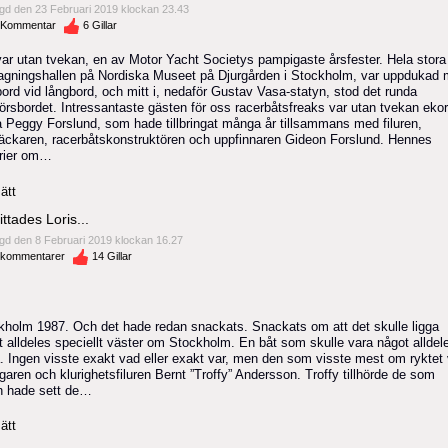
gd den 23 Februari 2019 klockan 23.43
Kommentar
6
Gillar
var utan tvekan, en av Motor Yacht Societys pampigaste årsfester. Hela stora
agningshallen på Nordiska Museet på Djurgården i Stockholm, var uppdukad
ord vid långbord, och mitt i, nedaför Gustav Vasa-statyn, stod det runda
örsbordet. Intressantaste gästen för oss racerbåtsfreaks var utan tvekan ekor
a Peggy Forslund, som hade tillbringat många år tillsammans med filuren,
läckaren, racerbåtskonstruktören och uppfinnaren Gideon Forslund. Hennes
orier om…
ätt
ittades Loris...
gd den 8 Februari 2019 klockan 16.27
kommentarer
14
Gillar
kholm 1987. Och det hade redan snackats. Snackats om att det skulle ligga
t alldeles speciellt väster om Stockholm. En båt som skulle vara något alldel
a. Ingen visste exakt vad eller exakt var, men den som visste mest om ryktet 
garen och klurighetsfiluren Bernt ”Troffy” Andersson. Troffy tillhörde de som
n hade sett de…
ätt