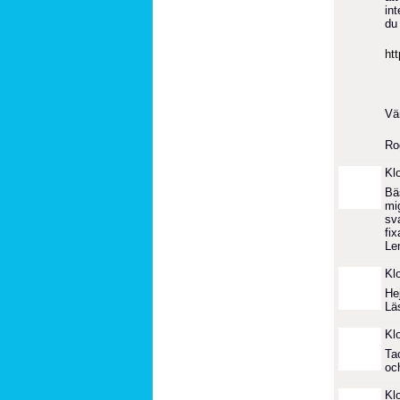
in
du 
ht
Vä
Ro
Kl
Bä
mi
sv
fix
Le
Kl
He
Lä
Kl
Tac
och
Kl