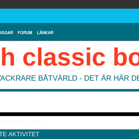
OGGAR
FORUM
LÄNKAR
h classic b
VACKRARE BÅTVÄRLD - DET ÄR HÄR 
 Værnéuss sida
TE AKTIVITET