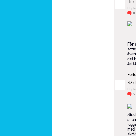
Hur 
Uppla
0
För 
satt
även
det 
åsik
Forts
När 
Uppla
5
Stoc
ström
tugg
med 
skrä