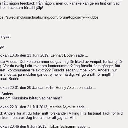
te fått någon feedback från någon, men du kanske kan ge en hint om vad
tror. Tacksam för all hjälp!
tps://swedishclassicboats.ning.com/forum/topics/ny-i-klubbe
nligast
ger
ockan 18.36 den 13 Juni 2019,
Lennart Bodén
sade ...
ste Anders. Det kontonummer du gav mig för likvid av vimpel, funkar ej för
g. Var du tydlig i ditt svar om kontonummer? Jag försökt flera gånger, fått
aret: kontonummer felaktigt??? Försökt sedan vimpel kom. Anders, hur
ar vi detta, på mobilen går det ej heller nå dig, vill göra rätt för mig!!!!!
nnart Bodén
ockan 20.01 den 20 Januari 2015,
Ronny Axelsson
sade ...
j Anders
ste om Klassiska båtar, vad har hänt?
ockan 22.01 den 21 Juli 2013,
Mattias Nyqvist
sade ...
k Anders för att du följer mitt forskande i Viking III:s historia! Tack för bild
 kommentarer. Jag tror alltmer att jag har VIII.
ockan 20.46 den 9 Juni 2013,
Håkan Schramm
sade ...