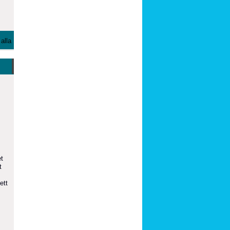
alla
et
t
ett