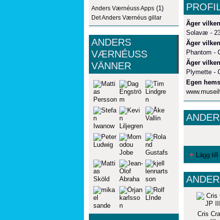
PROFI
(1)
Anders Værnéuss Apps
Det Anders Værnéus gillar
Äger vilken
Solavæ - 23
ANDERS
Äger vilken
VÆRNÉUSS
Phantom - C
Äger vilken
VÄNNER
Plymette - 
Egen hems
www.museih
ANDER
Lägg till
ANDER
Cris Cr