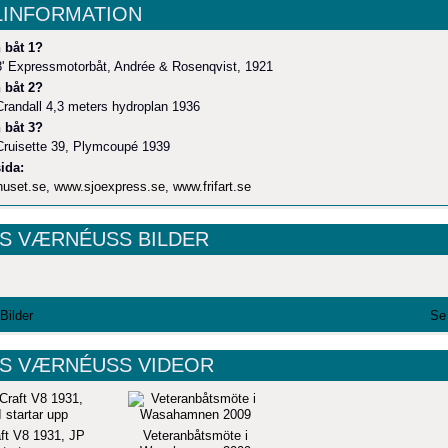
LINFORMATION
 båt 1?
' Expressmotorbåt, Andrée & Rosenqvist, 1921
 båt 2?
randall 4,3 meters hydroplan 1936
 båt 3?
Cruisette 39, Plymcoupé 1939
ida:
uset.se
,
www.sjoexpress.se
,
www.frifart.se
S VÆRNÉUSS BILDER
 Bilder
Se 
S VÆRNÉUSS VIDEOR
aft V8 1931, JP
Veteranbåtsmöte i