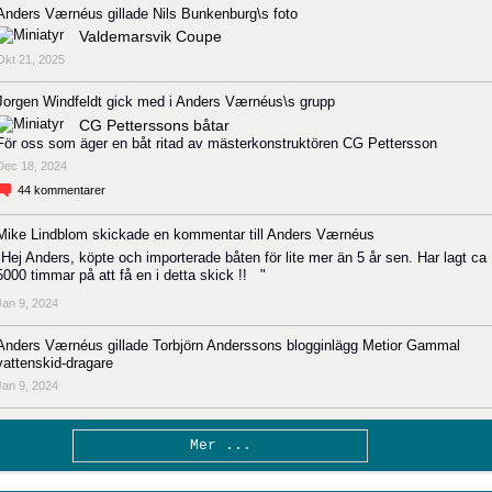
Anders Værnéus
gillade
Nils Bunkenburg\s
foto
Valdemarsvik Coupe
Okt 21, 2025
Jorgen Windfeldt
gick med i
Anders Værnéus\s
grupp
CG Petterssons båtar
För oss som äger en båt ritad av mästerkonstruktören CG Pettersson
Dec 18, 2024
44
kommentarer
Mike Lindblom
skickade en
kommentar
till
Anders Værnéus
"Hej Anders, köpte och importerade båten för lite mer än 5 år sen. Har lagt ca
5000 timmar på att få en i detta skick !! "
Jan 9, 2024
Anders Værnéus
gillade
Torbjörn Anderssons
blogginlägg
Metior Gammal
vattenskid-dragare
Jan 9, 2024
Mer ...