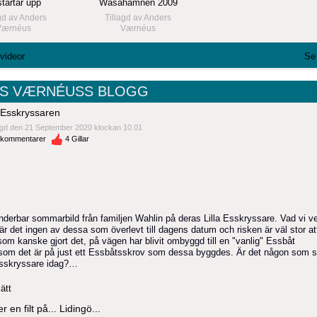
 startar upp
Wasahamnen 2009
gd av
Anders
Tillagd av
Anders
Værnéus
Værnéus
 videor
Se 
S VÆRNÉUSS BLOGG
a Esskryssaren
gd den 21 September 2020 klockan 10.01
kommentarer
4
Gillar
nderbar sommarbild från familjen Wahlin på deras Lilla Esskryssare. Vad vi v
är det ingen av dessa som överlevt till dagens datum och risken är väl stor at
om kanske gjort det, på vägen har blivit ombyggd till en "vanlig" Essbåt
rsom det är på just ett Essbåtsskrov som dessa byggdes. Är det någon som s
sskryssare idag?…
ätt
 en filt på... Lidingö...