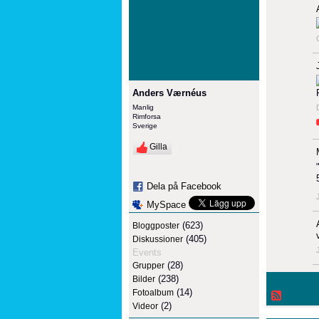
Anders Værnéus
Manlig
Rimforsa
Sverige
Gilla
Dela på Facebook
MySpace
(623)
Bloggposter
(405)
Diskussioner
Events
(28)
Grupper
(238)
Bilder
(14)
Fotoalbum
(2)
Videor