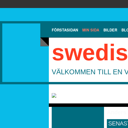
FÖRSTASIDAN
MIN SIDA
BILDER
BL
swedis
VÄLKOMMEN TILL EN 
Anders
SENAS