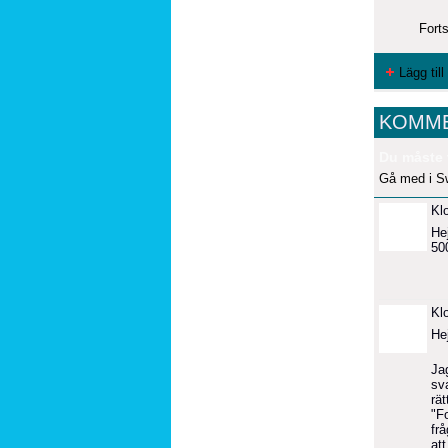
Forts
Lägg til
KOMME
Du måste 
Gå med i S
Kl
He
50
Kl
He
Ja
sva
rät
"Fo
fr
att