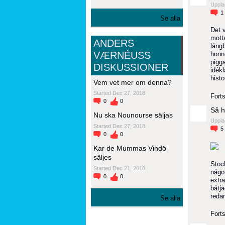
Uppla
1
Se alla
Det 
mott
ANDERS
långb
VÆRNÉUSS
honn
pigg
DISKUSSIONER
idék
hist
Vem vet mer om denna?
Started Dec 27, 2018
Forts
0
0
Så h
Nu ska Nounourse säljas
Uppla
Started Dec 27, 2018
5
0
0
Kar de Mummas Vindö
säljes
Stoc
Started Dec 21, 2018
någo
0
0
extr
båtjä
reda
Se alla
Forts