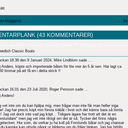
ätt
l en bloggpost
Se 
NTARPLANK (43 KOMMENTARER)
vara medlem i Swedish Classic Boats för att lägga till kommentare
wedish Classic Boats
ockan 18.38 den 9 Januari 2024,
Mike Lindblom
sade ...
j Anders, köpte och importerade båten för lite mer än 5 år sen. Har lagt ca
00 timmar på att få en i detta skick !!
ockan 16.01 den 23 Juli 2020,
Roger Persson
sade ...
j Anders!
g vet inte om du kan hjälpa mig, men frågar man inte får man heller inga
r! Jag har precis köpt min första träbåt i livet och det känns bara så himla
t! Jag vet dock inte vad jag köpt... Tidigare ägare har trott att det är en
rslundare" men jag vet inte riktigt om det är så. Tycker det finns några
ågetecken. Hur som, du verkar ju ha koll på Forslunds båtar och jag chansar
 du kanske kan uttyda något ur bilderna om du följer länken. Jag har hittills