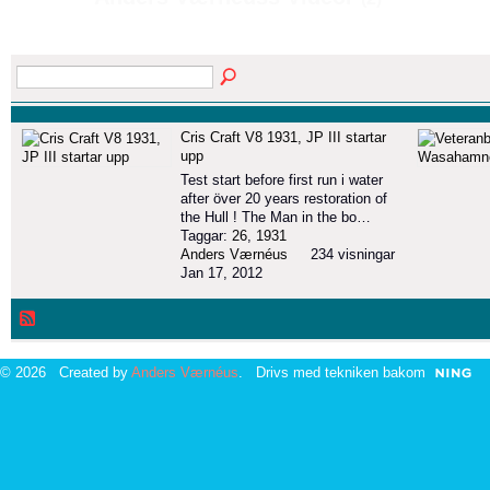
Cris Craft V8 1931, JP III startar
upp
Test start before first run i water
after över 20 years restoration of
the Hull ! The Man in the bo…
Taggar:
26
,
1931
Anders Værnéus
234 visningar
Jan 17, 2012
© 2026 Created by
Anders Værnéus
. Drivs med tekniken bakom