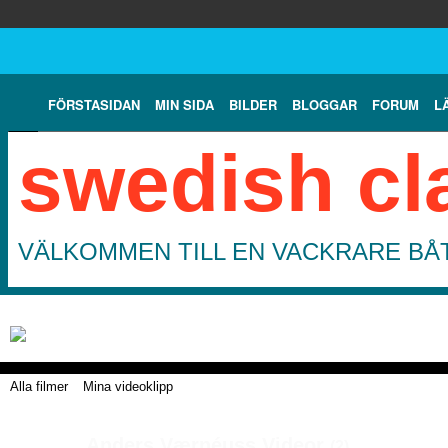
FÖRSTASIDAN
MIN SIDA
BILDER
BLOGGAR
FORUM
L
swedish cl
VÄLKOMMEN TILL EN VACKRARE BÅT
Alla filmer
Mina videoklipp
Anders Værnéuss Videor
(2)