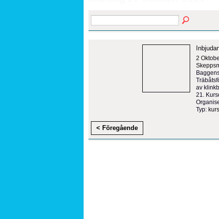
Inbjudan
2 Oktob
Skeppsmy
Baggensf
Träbåtsf
av klink
21. Kurs
Organise
Typ:
kur
< Föregående