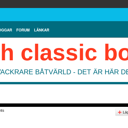
OGGAR
FORUM
LÄNKAR
h classic b
VACKRARE BÅTVÄRLD - DET ÄR HÄR 
nts
Läg