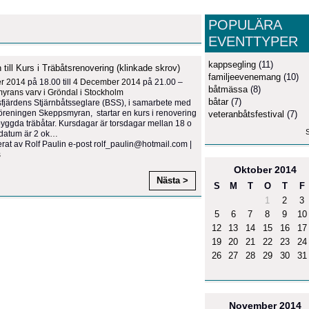
POPULÄRA
EVENTTYPER
kappsegling
(11)
 till Kurs i Träbåtsrenovering (klinkade skrov)
familjeevenemang
(10)
er 2014
på 18.00 till
4 December 2014
på 21.00 –
båtmässa
(8)
rans varv i Gröndal i Stockholm
båtar
(7)
järdens Stjärnbåtsseglare (BSS), i samarbete med
öreningen Skeppsmyran, startar en kurs i renovering
veteranbåtsfestival
(7)
byggda träbåtar. Kursdagar är torsdagar mellan 18 o
S
datum är 2 ok
…
rat av Rolf Paulin e-post rolf_paulin@hotmail.com |
s
Oktober
2014
Nästa >
S
M
T
O
T
F
1
2
3
5
6
7
8
9
10
12
13
14
15
16
17
19
20
21
22
23
24
26
27
28
29
30
31
November
2014