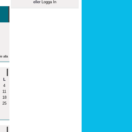
eller
Logga In
e alla
L
4
11
18
25