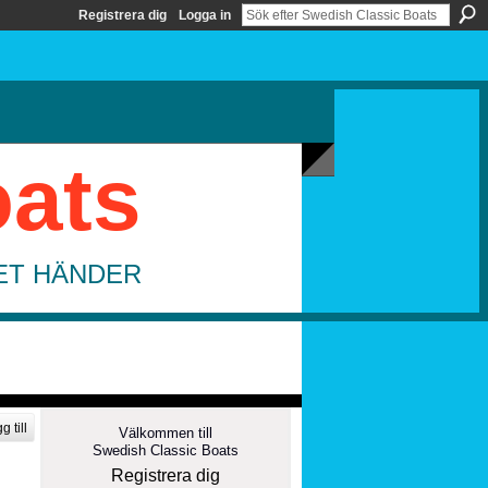
Registrera dig
Logga in
oats
DET HÄNDER
g till
Välkommen till
Swedish Classic Boats
Registrera dig