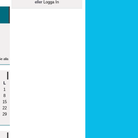
eller
Logga In
e alla
L
1
8
15
22
29