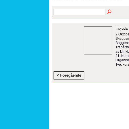
Inbjudan
2 Oktob
Skeppsmy
Baggensf
Träbåtsf
av klink
21. Kurs
Organise
Typ:
kur
< Föregående