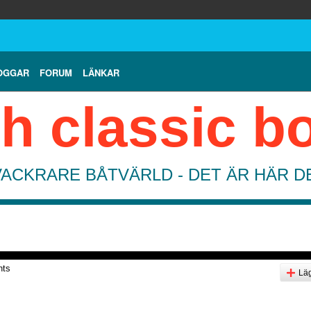
OGGAR
FORUM
LÄNKAR
h classic b
VACKRARE BÅTVÄRLD - DET ÄR HÄR 
nts
Läg