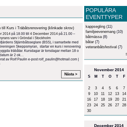
POPULÄRA
EVENTTYPER
kappsegling
(11)
 till Kurs i Träbåtsrenovering (klinkade skrov)
familjeevenemang
(10)
er 2014
på 18.00 till
4 December 2014
på 21.00 –
båtmässa
(8)
rans varv i Gröndal i Stockholm
båtar
(7)
järdens Stjärnbåtsseglare (BSS), i samarbete med
öreningen Skeppsmyran, startar en kurs i renovering
veteranbåtsfestival
(7)
byggda träbåtar. Kursdagar är torsdagar mellan 18 o
S
datum är 2 ok
…
rat av Rolf Paulin e-post rolf_paulin@hotmail.com |
s
November
2014
Nästa >
S
M
T
O
T
F
2
3
4
5
6
7
9
10
11
12
13
14
16
17
18
19
20
21
23
24
25
26
27
28
30
December
2014