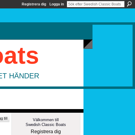
Registrera dig
Logga in
oats
DET HÄNDER
g till
Välkommen till
Swedish Classic Boats
Registrera dig