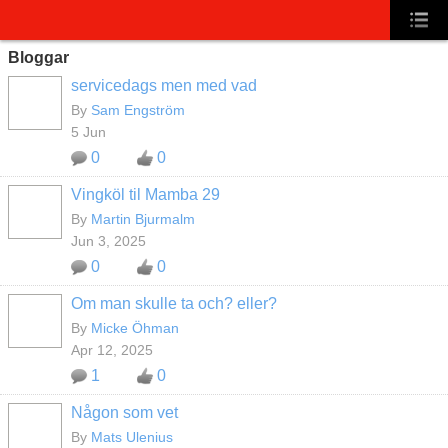
Bloggar
servicedags men med vad
By
Sam Engström
5 Jun
0
0
Vingköl til Mamba 29
By
Martin Bjurmalm
Jun 3, 2025
0
0
Om man skulle ta och? eller?
By
Micke Öhman
Apr 12, 2025
1
0
Någon som vet
By
Mats Ulenius