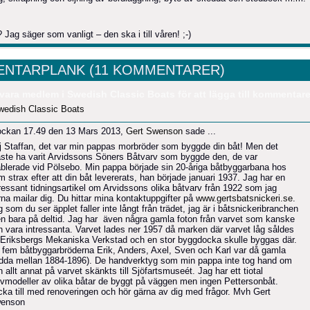
 Jag säger som vanligt – den ska i till våren! ;-)
NTARPLANK (11 KOMMENTARER)
vara medlem i Swedish Classic Boats för att lägga till kommentare
wedish Classic Boats
ockan 17.49 den 13 Mars 2013,
Gert Swenson
sade ...
j Staffan, det var min pappas morbröder som byggde din båt! Men det
ste ha varit Arvidssons Söners Båtvarv som byggde den, de var
ablerade vid Pölsebo. Min pappa började sin 20-åriga båtbyggarbana hos
 strax efter att din båt levererats, han började januari 1937. Jag har en
tressant tidningsartikel om Arvidssons olika båtvarv från 1922 som jag
rna mailar dig. Du hittar mina kontaktuppgifter på
www.gertsbatsnickeri.se
.
 som du ser äpplet faller inte långt från trädet, jag är i båtsnickeribranchen
n bara på deltid. Jag har även några gamla foton från varvet som kanske
n vara intressanta. Varvet lades ner 1957 då marken där varvet låg såldes
ll Eriksbergs Mekaniska Verkstad och en stor byggdocka skulle byggas där.
 fem båtbyggarbröderna Erik, Anders, Axel, Sven och Karl var då gamla
ödda mellan 1884-1896). De handverktyg som min pappa inte tog hand om
 allt annat på varvet skänkts till Sjöfartsmuseét. Jag har ett tiotal
lvmodeller av olika båtar de byggt på väggen men ingen Pettersonbåt.
cka till med renoveringen och hör gärna av dig med frågor. Mvh Gert
enson