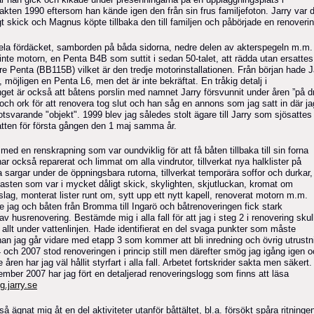
akten 1990 eftersom han kände igen den från sin frus familjefoton. Jarry var d
gt skick och Magnus köpte tillbaka den till familjen och påbörjade en renoverin
ela fördäcket, samborden på båda sidorna, nedre delen av akterspegeln m.m.
inte motorn, en Penta B4B som suttit i sedan 50-talet, att rädda utan ersattes
e Penta (BB115B) vilket är den tredje motorinstallationen. Från början hade J
 möjligen en Penta L6, men det är inte bekräftat. En tråkig detalj i
t är också att båtens porslin med namnet Jarry försvunnit under åren ”på dri
och ork för att renovera tog slut och han såg en annons som jag satt in där ja
tsvarande "objekt". 1999 blev jag således stolt ägare till Jarry som sjösattes 
tten för första gången den 1 maj samma år.
med en renskrapning som var oundviklig för att få båten tillbaka till sin forna
ar också reparerat och limmat om alla vindrutor, tillverkat nya halklister på
 sargar under de öppningsbara rutorna, tillverkat temporära soffor och durkar,
asten som var i mycket dåligt skick, skylighten, skjutluckan, kromat om
lag, monterat lister runt om, sytt upp ett nytt kapell, renoverat motorn m.m.
de jag och båten från Bromma till Ingarö och båtrenoveringen fick stark
v husrenovering. Bestämde mig i alla fall för att jag i steg 2 i renovering skul
 allt under vattenlinjen. Hade identifierat en del svaga punkter som måste
nan jag går vidare med etapp 3 som kommer att bli inredning och övrig utrustn
 och 2007 stod renoveringen i princip still men därefter smög jag igång igen 
e åren har jag väl hållit styrfart i alla fall. Arbetet fortskrider sakta men säkert.
mber 2007 har jag fört en detaljerad renoveringslogg som finns att läsa
gg.jarry.se
å ägnat mig åt en del aktiviteter utanför båttältet, bl.a. försökt spåra ritningen 