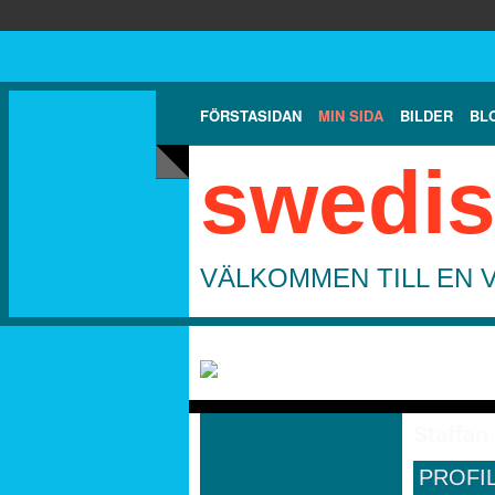
FÖRSTASIDAN
MIN SIDA
BILDER
BL
swedis
VÄLKOMMEN TILL EN 
Staffan
PROFI