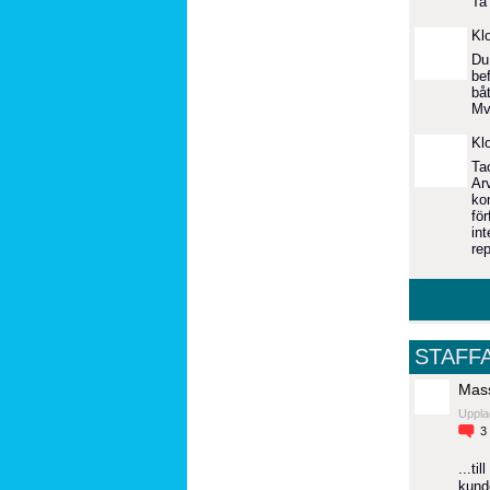
Ta
Kl
Du
be
båt
Mv
Kl
Ta
Ar
ko
för
int
re
STAFF
Mass
Uppla
3
...t
kund