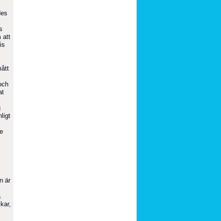
des
s
 att
is
mått
och
at
g
ligt
se
,
n är
å
kar,