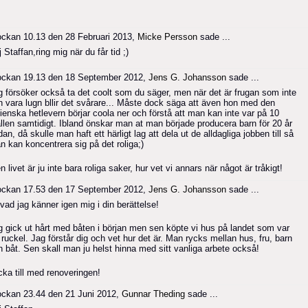
ockan 10.13 den 28 Februari 2013,
Micke Persson
sade ...
 Staffan,ring mig när du får tid ;)
ockan 19.13 den 18 September 2012,
Jens G. Johansson
sade ...
g försöker också ta det coolt som du säger, men när det är frugan som inte
n vara lugn bllir det svårare... Måste dock säga att även hon med den
lienska hetlevern börjar coola ner och förstå att man kan inte var på 10
ällen samtidigt. Ibland önskar man at man började producera barn för 20 år
an, då skulle man haft ett härligt lag att dela ut de alldagliga jobben till så
n kan koncentrera sig på det roliga;)
 livet är ju inte bara roliga saker, hur vet vi annars när något är tråkigt!
ockan 17.53 den 17 September 2012,
Jens G. Johansson
sade ...
vad jag känner igen mig i din berättelse!
g gick ut hårt med båten i början men sen köpte vi hus på landet som var
 ruckel. Jag förstår dig och vet hur det är. Man rycks mellan hus, fru, barn
h båt. Sen skall man ju helst hinna med sitt vanliga arbete också!
cka till med renoveringen!
ockan 23.44 den 21 Juni 2012,
Gunnar Theding
sade ...