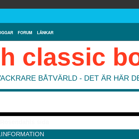
OGGAR
FORUM
LÄNKAR
h classic b
VACKRARE BÅTVÄRLD - DET ÄR HÄR 
 Rosendahls sida
LINFORMATION