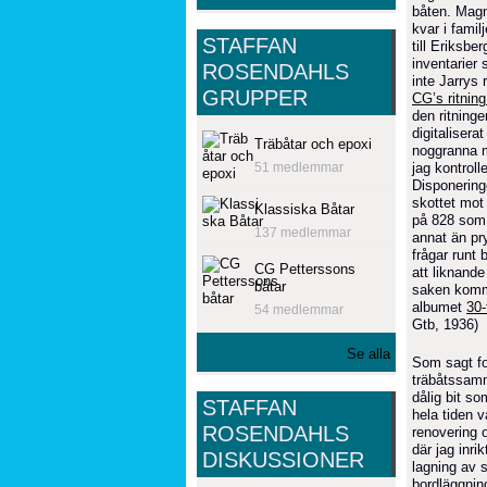
båten. Magnu
kvar i fami
STAFFAN
till Eriksb
inventarier
ROSENDAHLS
inte Jarrys
GRUPPER
CG’s ritning
den ritninge
digitalisera
Träbåtar och epoxi
noggranna m
51 medlemmar
jag kontrol
Disponering
skottet mot 
Klassiska Båtar
på 828 som i
137 medlemmar
annat än pry
frågar runt 
CG Petterssons
att liknande
båtar
saken komme
albumet
30-
54 medlemmar
Gtb, 1936)
Se alla
Som sagt fo
träbåtssamm
dålig bit so
STAFFAN
hela tiden v
ROSENDAHLS
renovering o
där jag inri
DISKUSSIONER
lagning av 
bordläggnin