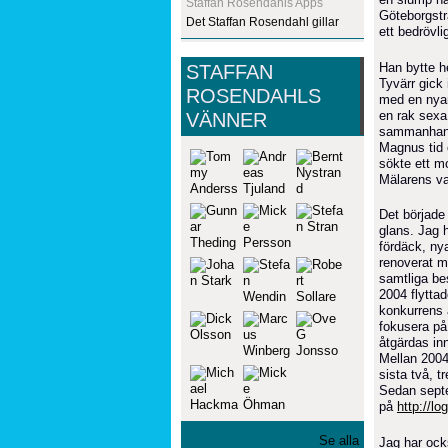
Staffan Rosendahls Apps
Göteborgstr
Det Staffan Rosendahl gillar
ett bedrövli
Han bytte h
STAFFAN
Tyvärr gick 
ROSENDAHLS
med en nyar
en rak sexa,
VÄNNER
sammanhange
Magnus tid 
sökte ett mo
Mälarens va
Det började 
glans. Jag h
fördäck, nya
renoverat m
samtliga bes
2004 flytta
konkurrens a
fokusera på
åtgärdas in
Mellan 2004
sista två, tr
Sedan septe
på
http://lo
Se alla
Jag har ocks