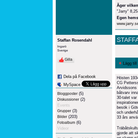
Äger vilken
"Jarry" 8,2
Egen hems
www.jarry.s
STAFF
Staffan Rosendahl
Ingarö
Sverige
Gilla
Lägg till
Dela på Facebook
Hösten 1934 
CG Petterss
MySpace
Arvidssons 
båtvarv inn
(5)
Bloggposter
30-talet var
(2)
Diskussioner
inspiration
Events
besök i Göte
(3)
Grupper
och underhå
(203)
Bilder
33 års använ
(6)
Fotoalbum
Träbåtskult
Videor
gjorde att 
en slump nä