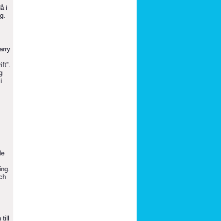
å i
g.
arry
ft”.
g
i
le
ing.
och
till