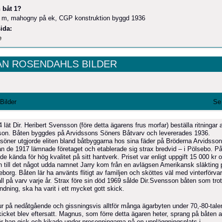
 båt 1?
5 m, mahogny på ek, CGP konstruktion byggd 1936
ida:
e
AN ROSENDAHLS BILDER
 Bilder
Se 
lät Dir. Heribert Svensson (före detta ägarens frus morfar) beställa ritningar 
on. Båten byggdes på Arvidssons Söners Båtvarv och levererades 1936.
söner utgjorde eliten bland båtbyggarna hos sina fäder på Bröderna Arvidsso
an de 1917 lämnade företaget och etablerade sig strax bredvid – i Pölsebo. P
 de kända för hög kvalitet på sitt hantverk. Priset var enligt uppgift 15 000 kr 
en till det något udda namnet Jarry kom från en avlägsen Amerikansk släkting 
borg. Båten lär ha använts flitigt av familjen och sköttes väl med vinterförvar
ll på varv varje år. Strax före sin död 1969 sålde Dir.Svensson båten som tro
dning, ska ha varit i ett mycket gott skick.
ur på nedåtgående och gissningsvis alltför många ägarbyten under 70,-80-tale
skicket blev eftersatt. Magnus, som förre detta ägaren heter, sprang på båten 
r han gick och kikade under presenningarna på en uppläggningsplats i