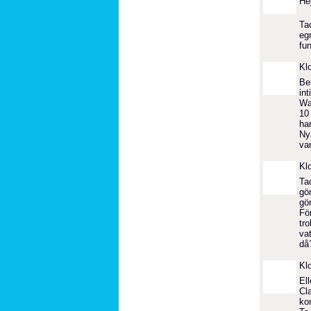
He
Ta
egn
fun
Kl
Be
in
Wa
10
har
Ny
va
Kl
Ta
gör
gö
För
tro
va
då?
Kl
Ell
Cla
kom