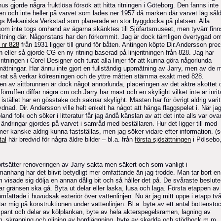
s gjorde några fruktlösa försök att hitta ritningen i Göteborg. Den fanns inte
ljen och inte heller på varvet som lades ner 1957 då marken där varvet låg sål
ergs Mekaniska Verkstad som planerade en stor byggdocka på platsen. Alla
 som inte togs omhand av ägarna skänktes till Sjöfartsmuseet, men tyvärr finn
 ritning där. Någonstans har den förkommit. Jag är dock tämligen övertygad om
 nr 828
från 1931 ligger till grund för båten. Antingen köpte Dir.Andersson prec
n eller så gjorde CG en ny ritning baserad på linjeritningen från 828. Jag har
t ritningen i Corel Designer och turat alla linjer för att kunna göra någorlunda
ätningar. Har ännu inte gjort en fullständig uppmätning av Jarry, men av de 
lerat så verkar kölresningen och de yttre måtten stämma exakt med 828.
en av sittbrunnen är dock något annorlunda, placeringen av det aktre skottet 
förruffen diffar några cm och Jarry har mast och en skylight vilket inte är inrit
stället har en gösstake och saknar skylight. Masten har för övrigt aldrig varit
dnad. Dir. Andersson ville helt enkelt ha något att hänga flaggspelet i. När ja
bland folk och söker i litteratur får jag ändå känslan av att det inte alls var ovan
 ändringar gjordes på varvet i samråd med beställaren. Hur det ligger till med
r kanske aldrig kunna fastställas, men jag söker vidare efter information. (
tal
här bredvid för några äldre bilder – bl.a. från
fö
rsta sjösättningen
i Pölsebo
rtsätter renoveringen av Jarry sakta men säkert och som vanligt i
anhang har det blivit betydligt mer omfattande än jag trodde. Man tar bort en
m visade sig dölja en annan dålig bit och så håller det på. De svåraste beslute
ar gränsen ska gå. Byta ut delar eller laska, lusa och laga. Första etappen av
mfattade i huvudsak exteriör över vattenlinjen. Nu är jag mitt uppe i etapp tv
ktar mig på konstruktionen under vattenlinjen. Bl.a. byte av ett antal bottenstoc
spant och delar av kölplankan, byte av hela akterspegelsramen, lagning av
g, skrapning och oljning av bordläggning, byte av skedda och stödbock m.m.