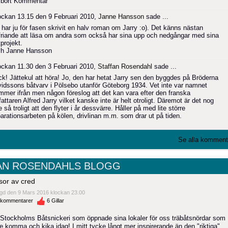
 bort Kommentar
ockan 13.15 den 9 Februari 2010,
Janne Hansson
sade ...
 har ju för fasen skrivit en halv roman om Jarry :o). Det känns nästan
friande att läsa om andra som också har sina upp och nedgångar med sina
projekt.
h Janne Hansson
ockan 11.30 den 3 Februari 2010,
Staffan Rosendahl
sade ...
ck! Jättekul att höra! Jo, den har hetat Jarry sen den byggdes på Bröderna
vidssons båtvarv i Pölsebo utanför Göteborg 1934. Vet inte var namnet
mmer ifrån men någon föreslog att det kan vara efter den franska
fattaren Alfred Jarry vilket kanske inte är helt otroligt. Däremot är det nog
e så troligt att den flyter i år dessvärre. Håller på med lite större
parationsarbeten på kölen, drivlinan m.m. som drar ut på tiden.
Se alla komment
AN ROSENDAHLS BLOGG
or av cred
gd den 9 Mars 2016 klockan 23.00
kommentarer
6
Gillar
ill Stockholms Båtsnickeri som öppnade sina lokaler för oss träbåtsnördar som
e komma och kika idag! I mitt tycke långt mer inspirerande än den "riktiga"