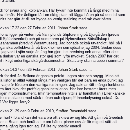
j Staffan,
ck för svara ang. kölplankan. Har tyvärr inte kommit så långt med mina
a försök. Har äntligen fått en riktig plats att lägga båten på så den tid som
nits har gått åt till att bygga en vettig ställning med tak över båten.
ockan 17.22 den 27 Februari 2011,
Johan Stark
sade ...
llona ligger på vintern på Nannylunds Slipförening på Djurgården (precis
till Sjöfartsverket) och på sommaren på Nybrovikens Båtsällskap i
sahamnen (bredvid Wasamuseet). Jag började också utvändigt, höll på i
 ganska oeffektiva år på Beckholmen sen sjösatte jag 2004. Sedan dess
 jag varit i sjön varje år. Jag har gjort lite inredning och annat efter dess.
a durkar var en ganska stor grej som lyfte mycket. Sedan 2007 har det
rit riktigt ordentliga skärgårdssemestrar. Ska Jarry stanna uppe i sommar?
ockan 14.37 den 26 Februari 2011,
Johan Stark
sade ...
ck för det! Ja Bellona är ganska pefekt, lagom stor och snygg. Mina att-
a listor är alltid väldigt långa men vanligen blir det bara en enda punkt jag
r varje år förutom den vanliga rustningen. Jag saknar rätt många funktioner.
ra året blev det proffsig gasolinstallation. Har inte bestämt årets men
ligen motorinstrument. (min tempmätare hittills är handflatan!) Eller kanske
tteninstallation med säck i fören och elpump? Innerbelysning också. Du
 Var ligger Jarry?
ockan 21.29 den 9 Februari 2010,
Staffan Rosendahl
sade ...
er hur!? Ibland kan det vara bra att skriva av sig lite. Att gå in på Swedish
ssic Boats och berätta lite om båten, planer osv är för mig ett sätt att
ma igång igen tror jag. Få lite ny positiv energi!