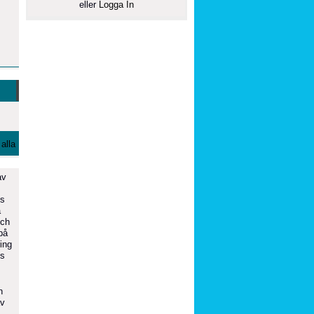
eller
Logga In
alla
av
ns
å
och
på
ing
ts
n
av