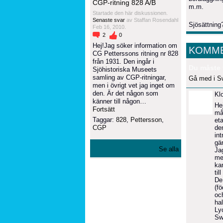
CGP-ritning 828 A/B
m.m.
Startade den här diskussionen.
Senaste svar
av Staffan Rosendahl
Sjösättning?
Feb 16, 2010.
2
0
Hej!Jag söker information om
KOMME
CG Petterssons ritning nr 828
från 1931. Den ingår i
Du måste 
Sjöhistoriska Museets
samling av CGP-ritningar,
Gå med i S
men i övrigt vet jag inget om
den. Är det någon som
Kl
känner till någon…
He
Fortsätt
må
Taggar:
828
,
Pettersson
,
et
dem
CGP
in
gä
Se alla
Jag
me
ka
ti
De
(f
och
ha
Ly
Sw