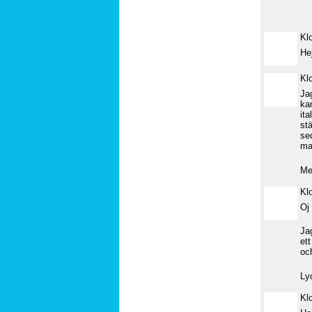
Kl
Hej
Kl
Ja
ka
ita
st
sed
ma
Men
Kl
Oj 
Ja
ett
oc
Ly
Kl