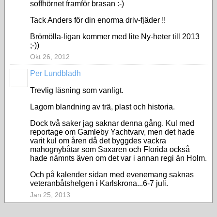
soffhörnet framför brasan :-)
Tack Anders för din enorma driv-fjäder !!
Brömölla-ligan kommer med lite Ny-heter till 2013
;-))
Okt 26, 2012
Per Lundbladh
Trevlig läsning som vanligt.
Lagom blandning av trä, plast och historia.
Dock två saker jag saknar denna gång. Kul med
reportage om Gamleby Yachtvarv, men det hade
varit kul om åren då det byggdes vackra
mahognybåtar som Saxaren och Florida också
hade nämnts även om det var i annan regi än Holm.
Och på kalender sidan med evenemang saknas
veteranbåtshelgen i Karlskrona...6-7 juli.
Jan 25, 2013