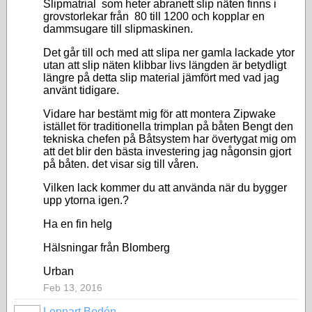
Slipmatrial som heter abranett slip näten finns i
grovstorlekar från 80 till 1200 och kopplar en
dammsugare till slipmaskinen.
Det går till och med att slipa ner gamla lackade ytor
utan att slip näten klibbar livs längden är betydligt
längre på detta slip material jämfört med vad jag
använt tidigare.
Vidare har bestämt mig för att montera Zipwake
istället för traditionella trimplan på båten Bengt den
tekniska chefen på Båtsystem har övertygat mig om
att det blir den bästa investering jag någonsin gjort
på båten. det visar sig till våren.
Vilken lack kommer du att använda när du bygger
upp ytorna igen.?
Ha en fin helg
Hälsningar från Blomberg
Urban
Feb 13, 2016
Lennart Bodén