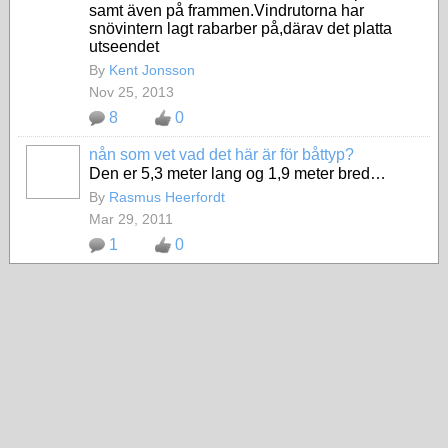
samt även på frammen.Vindrutorna har
snövintern lagt rabarber på,därav det platta
utseendet
By
Kent Jonsson
Nov 25, 2013
8
0
nån som vet vad det här är för båttyp?
Den er 5,3 meter lang og 1,9 meter bred…
By
Rasmus Heerfordt
Mar 29, 2011
1
0