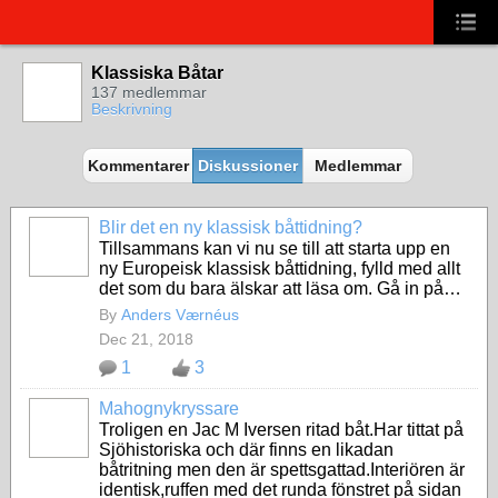
Klassiska Båtar
137 medlemmar
Beskrivning
Kommentarer
Diskussioner
Medlemmar
Blir det en ny klassisk båttidning?
Tillsammans kan vi nu se till att starta upp en
ny Europeisk klassisk båttidning, fylld med allt
det som du bara älskar att läsa om. Gå in på…
By
Anders Værnéus
Dec 21, 2018
1
3
Mahognykryssare
Troligen en Jac M Iversen ritad båt.Har tittat på
Sjöhistoriska och där finns en likadan
båtritning men den är spettsgattad.Interiören är
identisk,ruffen med det runda fönstret på sidan