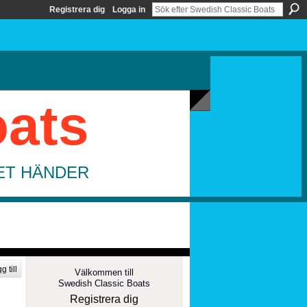
Registrera dig
Logga in
oats
DET HÄNDER
g till
Välkommen till
Swedish Classic Boats
Registrera dig