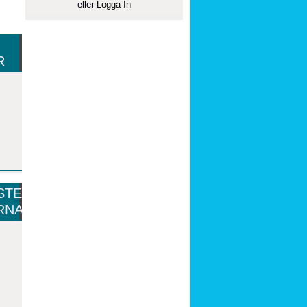
eller
Logga In
R
STE
RNA