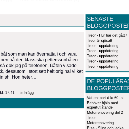
SENASTE
BLOGGPOSTE
Treor - Hur har det gått?
Treor är sjösatt
Treor - uppdatering
Treor - uppdatering
rre båt som man kan övernatta i och vara
Treor - uppdatering
signen på den klassiska petterssonbåten
Treor - uppdatering
 så dök jag på telefonen. Båten visade
Treor - uppdatering
ick, dessutom i stort sett helt original vilket
sfinish. Hon heter…
DE POPULÄRA
BLOGGPOSTE
kl. 17.41 —
5 Inlägg
Vattensport á la 60-tal
Behöver hjälp med
expertutlåtande
Motorrenovering del 2
Treor
Motorrenovering
Elsa - Slipa och lacka