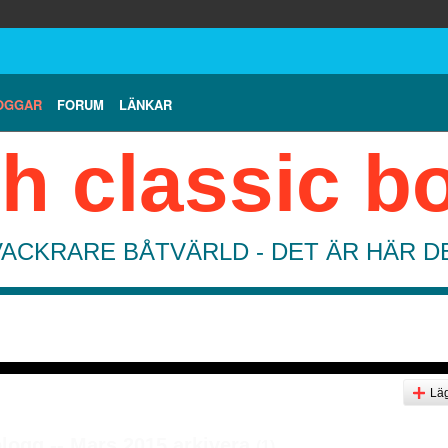
OGGAR
FORUM
LÄNKAR
h classic b
VACKRARE BÅTVÄRLD - DET ÄR HÄR 
Läg
logg -- Mars 2015 arkivera
(1)