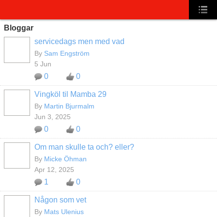
Bloggar
servicedags men med vad
By
Sam Engström
5 Jun
0
0
Vingköl til Mamba 29
By
Martin Bjurmalm
Jun 3, 2025
0
0
Om man skulle ta och? eller?
By
Micke Öhman
Apr 12, 2025
1
0
Någon som vet
By
Mats Ulenius