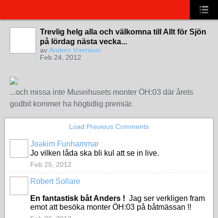
Trevlig helg alla och välkomna till Allt för Sjön
på lördag nästa vecka...
av
Anders Værnéus
Feb 24, 2012
...och missa inte Museihusets monter ÖH:03 där årets
godbit kommer ha högtidlig premiär.
Load Previous Comments
Joakim Funhammar
Jo vilken låda ska bli kul att se in live.
Feb 25, 2012
Robert Sollare
En fantastisk båt Anders !
Jag ser verkligen fram
emot att besöka monter ÖH:03 på båtmässan !!