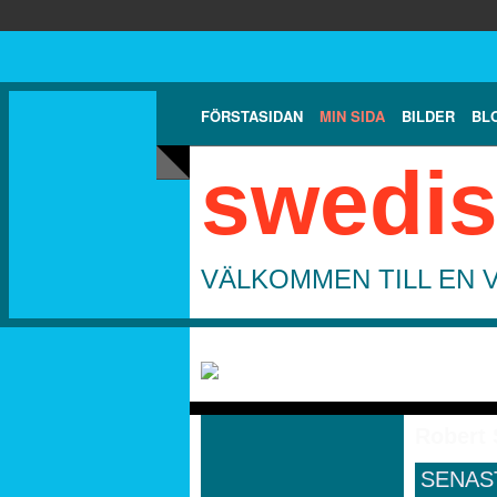
FÖRSTASIDAN
MIN SIDA
BILDER
BL
swedis
VÄLKOMMEN TILL EN 
Robert 
SENAS