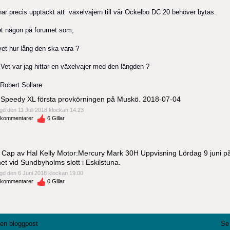
har precis upptäckt att växelvajern till vår Ockelbo DC 20 behöver bytas.
et någon på forumet som,
 vet hur lång den ska vara ?
 Vet var jag hittar en växelvajer med den längden ?
Robert Sollare
 Speedy XL första provkörningen på Muskö. 2018-07-04
gd den 11 Juli 2018 klockan 14.23
kommentarer
6
Gillar
Cap av Hal Kelly Motor:Mercury Mark 30H Uppvisning Lördag 9 juni p
net vid Sundbyholms slott i Eskilstuna.
gd den 6 Juni 2018 klockan 19.00
kommentarer
0
Gillar
l en bloggpost
Se 