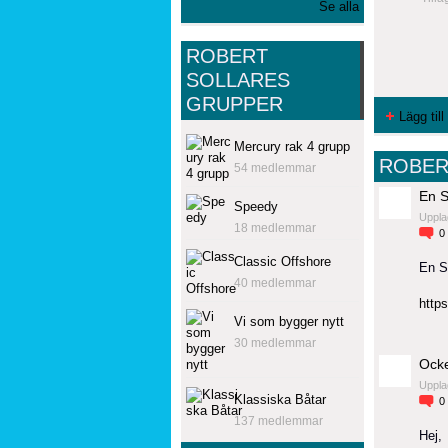
Se alla
ROBERT
SOLLARES
GRUPPER
Lägg till
Mercury rak 4 grupp
ROBER
54 medlemmar
En S
Speedy
Uppla
18 medlemmar
0
Classic Offshore
En Sp
40 medlemmar
http
Vi som bygger nytt
30 medlemmar
Ocke
Uppla
Klassiska Båtar
0
137 medlemmar
Hej,