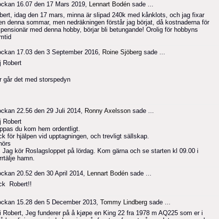
ockan 16.07 den 17 Mars 2019,
Lennart Bodén
sade ...
bert, idag den 17 mars, minna är slipad 240k med kånklots, och jag fixar
en denna sommar, men nedräkningen förstår jag börjat, då kostnaderna för
 pensionär med denna hobby, börjar bli betungande! Orolig för hobbyns
amtid
ockan 17.03 den 3 September 2016,
Roine Sjöberg
sade ...
j Robert
r går det med storspedyn
ockan 22.56 den 29 Juli 2014,
Ronny Axelsson
sade ...
j Robert
ppas du kom hem ordentligt.
k för hjälpen vid upptagningen, och trevligt sällskap.
hörs
 Jag kör Roslagsloppet på lördag. Kom gärna och se starten kl 09.00 i
rrtälje hamn.
ockan 20.52 den 30 April 2014,
Lennart Bodén
sade ...
ck Robert!!
ockan 15.28 den 5 December 2013,
Tommy Lindberg
sade ...
i Robert, Jeg funderer på å kjøpe en King 22 fra 1978 m AQ225 som er i