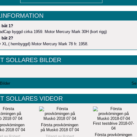
LINFORMATION
 båt 1?
adCap byggd cirka 1959. Motor Mercury Mark 30H (kort rigg)
 båt 2?
 XL.( hembyggd) Motor Mercury Mark 78 fr. 1958.
T SOLLARES BILDER
 Bilder
Se 
T SOLLARES VIDEOR
 provkörningen
Första provkörningen
kö 2018 07 04
på Muskö 2018 07 04
Första provkörningen
agd av
Robert
Tillagd av
Robert