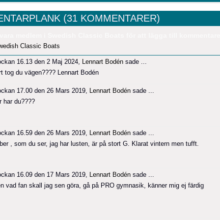
NTARPLANK (31 KOMMENTARER)
vara medlem i Swedish Classic Boats för att lägga till kommentare
wedish Classic Boats
ockan 16.13 den 2 Maj 2024,
Lennart Bodén
sade ...
rt tog du vägen???? Lennart Bodén
ockan 17.00 den 26 Mars 2019,
Lennart Bodén
sade ...
r har du????
ockan 16.59 den 26 Mars 2019,
Lennart Bodén
sade ...
er , som du ser, jag har lusten, är på stort G. Klarat vintern men tufft.
ockan 16.09 den 17 Mars 2019,
Lennart Bodén
sade ...
n vad fan skall jag sen göra, gå på PRO gymnasik, känner mig ej färdig
!