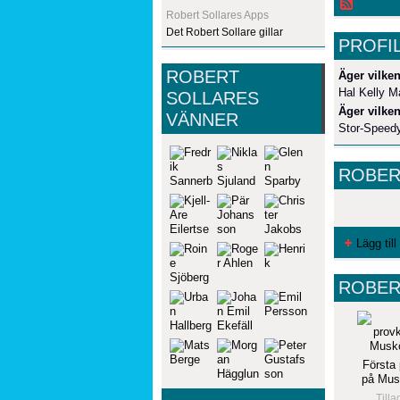
Robert Sollares Apps
Det Robert Sollare gillar
PROFI
ROBERT
Äger vilken
Hal Kelly M
SOLLARES
Äger vilken
VÄNNER
Stor-Speedy
ROBER
Lägg till
ROBER
Första
på Mus
Till