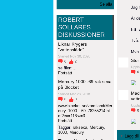
Se alla
Jag 
Är d
ROBERT
SOLLARES
Ett:
DISKUSSIONER
Två:
Liknar Krygers
"vattensläde"...
Mvh 
Started Nov 30, 2020
Stor
0
2
Uppla
se filen:…
6
Fortsätt
Mercury 1000 -69 rak sexa
på Blocket
Mad 
Started Mar 28, 2018
vatt
0
0
www.blocket.se/varmland/Mer
Uppla
cury_1000__69_78255214.ht
0
m?ca=11&w=3
Fortsätt
Taggar:
raksexa
,
Mercury
,
1000
,
Mercury
Lägg til