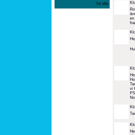
Kl
Se alla
Ro
äv
en
fr
Kl
He
Hu
Kl
He
Ho
Tac
vi 
PS
No
Kl
Ta
Kl
He