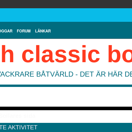
OGGAR
FORUM
LÄNKAR
h classic b
VACKRARE BÅTVÄRLD - DET ÄR HÄR 
Sollares sida
TE AKTIVITET