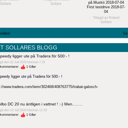
på Muskö 2018-07-04
Sollare
Sollare
First testdrive 2018-07-
04
Tillagd av
Robert
Sollare
 videor
Se 
T SOLLARES BLOGG
peedy ligger ute på Tradera för 500:- !
gd den 22 Juli 2020 klockan 7.15
kommentarer
1
Gillar
eedy ligger ute på Tradera för 500:- !
s://www.tradera.com/item/302468/408763775/trabat-galosch-
lbo DC 20 nu äntligen i vattnet ! :-) Men.........
gd den 14 Juli 2020 klockan 12.33
kommentarer
1
Gillar