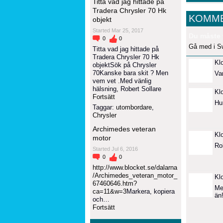
Titta vad jag hittade på
Tradera Chrysler 70 Hk
KOMME
objekt
Started Mar 25, 2017
Du måste 
0
0
Gå med i S
Titta vad jag hittade på
Tradera Chrysler 70 Hk
Kl
objektSök på Chrysler
70Kanske bara skit ? Men
Va
vem vet .Med vänlig
hälsning, Robert Sollare
Kl
Fortsätt
Hu
Taggar:
utombordare
,
Chrysler
Archimedes veteran
Kl
motor
Rob
Started Jul 6, 2016
0
0
http://www.blocket.se/dalarna
/Archimedes_veteran_motor_
Kl
67460646.htm?
Me
ca=11&w=3
Markera, kopiera
än
och…
Fortsätt