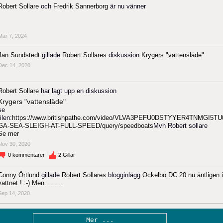
Robert Sollare
och
Fredrik Sannerborg
är nu vänner
Mar 7, 2024
Jan Sundstedt
gillade
Robert Sollares
diskussion
Krygers "vattensläde"
Dec 14, 2020
Robert Sollare
har lagt upp en diskussion
Krygers "vattensläde"
se
filen:
https://www.britishpathe.com/video/VLVA3PEFU0DSTYYER4TNMGI5TU
GA-SEA-SLEIGH-AT-FULL-SPEED/query/speedboats
Mvh Robert sollare
Se mer
Nov 30, 2020
0
kommentarer
2
Gillar
Conny Örtlund
gillade
Robert Sollares
blogginlägg
Ockelbo DC 20 nu äntligen i
vattnet ! :-) Men.........
Sep 14, 2020
Mer ...