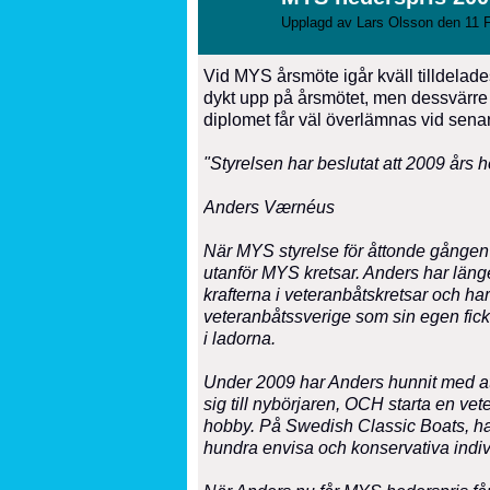
Upplagd av
Lars Olsson
den 11 F
Vid MYS årsmöte igår kväll tilldelades
dykt upp på årsmötet, men dessvärre 
diplomet får väl överlämnas vid senare 
"Styrelsen har beslutat att 2009 års he
Anders Værnéus
När MYS styrelse för åttonde gången de
utanför MYS kretsar. Anders har länge
krafterna i veteranbåtskretsar och har
veteranbåtssverige som sin egen ficka
i ladorna.
Under 2009 har Anders hunnit med at
sig till nybörjaren, OCH starta en vet
hobby. På Swedish Classic Boats, har 
hundra envisa och konservativa individ