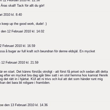
n 11 Februari 2010 kl. 22.56
s skall! Tack för allt du gör!
i 2010 kl. 8.40
 keep up the good work, dude! :)
den 12 Februari 2010 kl. 14.02
 Februari 2010 kl. 16.59
sa å bugar av full kraft och beundran för denne eldsjäl. En mycket
12 Februari 2010 kl. 21.59
r en start. Det känns förstås otroligt - att först få priset och sedan allt detta
ag efter en mycket bra dag igår blev satt i en stol hemma hos kamrat Henrik
 det rätt in i hjärtat. KUl att ni trivs och kul att det som händer runt mig
kan det bara bli roligare i framtiden.
oe
den 13 Februari 2010 kl. 14.36