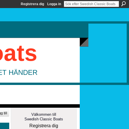
Registrera dig
Logga in
oats
DET HÄNDER
g till
Välkommen till
Swedish Classic Boats
Registrera dig