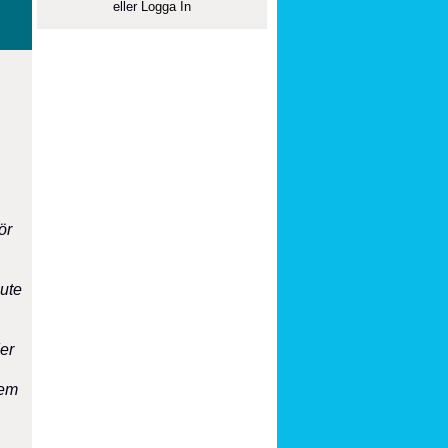
eller
Logga In
ör
 ute
er
fem