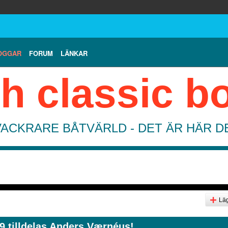
OGGAR
FORUM
LÄNKAR
h classic b
VACKRARE BÅTVÄRLD - DET ÄR HÄR 
Läg
9 tilldelas Anders Værnéus!