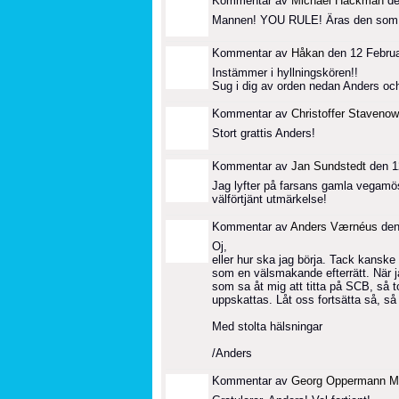
Kommentar av
Michael Hackman
de
Mannen! YOU RULE! Äras den som Ära
Kommentar av
Håkan
den 12 Februar
Instämmer i hyllningskören!!
Sug i dig av orden nedan Anders och
Kommentar av
Christoffer Stavenow
Stort grattis Anders!
Kommentar av
Jan Sundstedt
den 12
Jag lyfter på farsans gamla vegamös
välförtjänt utmärkelse!
Kommentar av
Anders Værnéus
den 
Oj,
eller hur ska jag börja. Tack kanske ä
som en välsmakande efterrätt. När j
som sa åt mig att titta på SCB, så tog
uppskattas. Låt oss fortsätta så, så 
Med stolta hälsningar
/Anders
Kommentar av
Georg Oppermann M