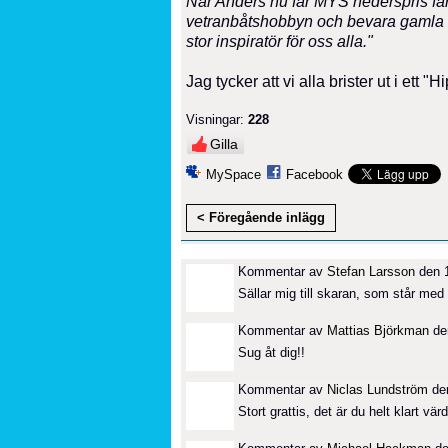
När Anders nu får MYS hederspris får h
vetranbåtshobbyn och bevara gamla k
stor inspiratör för oss alla."
Jag tycker att vi alla brister ut i ett "
Visningar:
228
Gilla
MySpace
Facebook
< Föregående inlägg
Kommentar av
Stefan Larsson
den 1
Sällar mig till skaran, som står me
Kommentar av
Mattias Björkman
den
Sug åt dig!!
Kommentar av
Niclas Lundström
den
Stort grattis, det är du helt klart värd