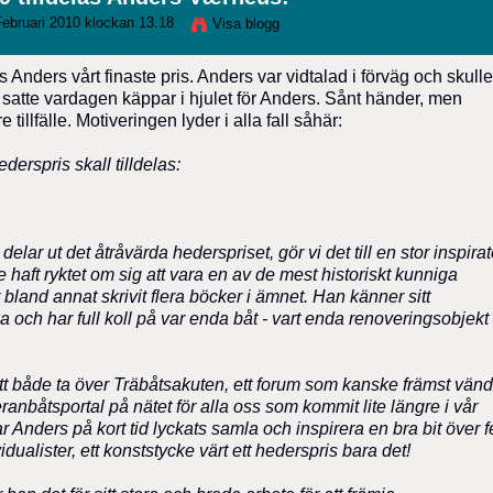
ebruari 2010 klockan 13.18
Visa blogg
 Anders vårt finaste pris. Anders var vidtalad i förväg och skulle
satte vardagen käppar i hjulet för Anders. Sånt händer, men
tillfälle. Motiveringen lyder i alla fall såhär:
derspris skall tilldelas:
lar ut det åtråvärda hederspriset, gör vi det till en stor inspirat
 haft ryktet om sig att vara en av de mest historiskt kunniga
 bland annat skrivit flera böcker i ämnet. Han känner sitt
 och har full koll på var enda båt - vart enda renoveringsobjekt
t både ta över Träbåtsakuten, ett forum som kanske främst vänd
eranbåtsportal på nätet för alla oss som kommit lite längre i vår
Anders på kort tid lyckats samla och inspirera en bra bit över 
ualister, ett konststycke värt ett hederspris bara det!