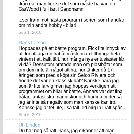
ifrån när man fick se det som måste ha vart en
GarWood i full fart i Sandhamn!
...ser fram mot nästa program i serien som handlar
om min andra hobby - bilar!
Sep 1, 2010
Hans Larson
Hoppades på ett bättre program. Fick lite intryck av
att för att äga en träbåt måste man tillbringa hela
vintern i ett kallt tält, hur många nya entusiaster får
vi då? Dessutom pratade man om plastbåtar som
om dom inte är något att ha, hur tänker då 17-
åringen som precis köpt sin Selco Riviera och
trodde det var en klassisk båt? Kanske bara jag
som är lite larvig men jag hoppas verkligen att
programmet om bilar är bättre. Annars var det fina
båtar, fantastiska människor och härliga bilder så
jag är inte så negativ som man kanske kan tro.
Kanske jag är fel ute, i så fall led mig in i rätt spår....
Sep 6, 2010
Ulf Lindén
Du har nog så rätt Hans, jag erkänner att man