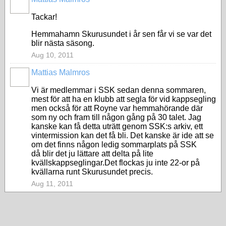
Tackar!
Hemmahamn Skurusundet i år sen får vi se var det
blir nästa säsong.
Aug 10, 2011
Mattias Malmros
Vi är medlemmar i SSK sedan denna sommaren,
mest för att ha en klubb att segla för vid kappsegling
men också för att Royne var hemmahörande där
som ny och fram till någon gång på 30 talet. Jag
kanske kan få detta uträtt genom SSK:s arkiv, ett
vintermission kan det få bli. Det kanske är ide att se
om det finns någon ledig sommarplats på SSK
då blir det ju lättare att delta på lite
kvällskappseglingar.Det flockas ju inte 22-or på
kvällarna runt Skurusundet precis.
Aug 11, 2011