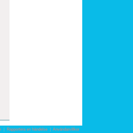
m
|
Rapportera en händelse
|
Användarvillkor