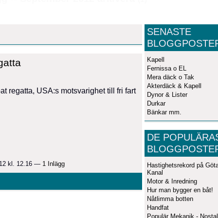
SENASTE
BLOGGPOSTE
Kapell
gatta
Fernissa o EL
Mera däck o Tak
Akterdäck & Kapell
regatta, USA:s motsvarighet till fri fart
Dynor & Lister
Durkar
Bänkar mm.
DE POPULÄRA
BLOGGPOSTE
12 kl. 12.16 —
1 Inlägg
Hastighetsrekord på Göt
Kanal
Motor & Inredning
Hur man bygger en båt!
Nåtlimma botten
Handfat
Populär Mekanik - Nostal