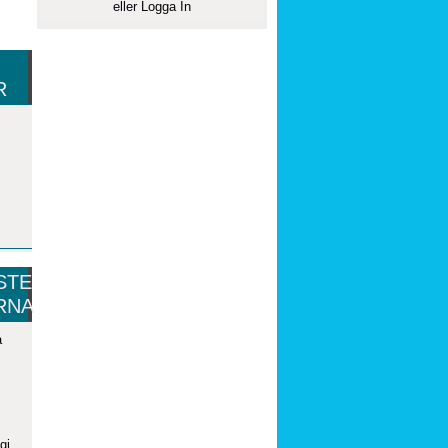
eller
Logga In
R
STE
RNA
a
gi