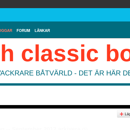
OGGAR
FORUM
LÄNKAR
h classic b
VACKRARE BÅTVÄRLD - DET ÄR HÄR 
Läg
g -- September 2012 arkivera
(1)