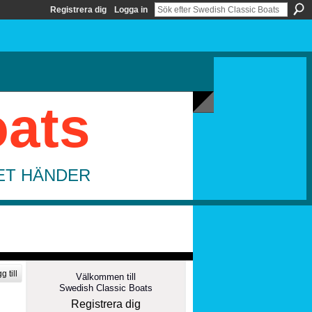
Registrera dig
Logga in
oats
DET HÄNDER
g till
Välkommen till
Swedish Classic Boats
Registrera dig