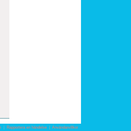
m
|
Rapportera en händelse
|
Användarvillkor