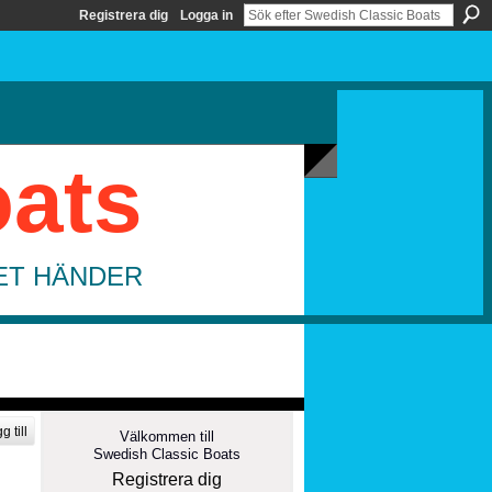
Registrera dig
Logga in
oats
DET HÄNDER
g till
Välkommen till
Swedish Classic Boats
Registrera dig