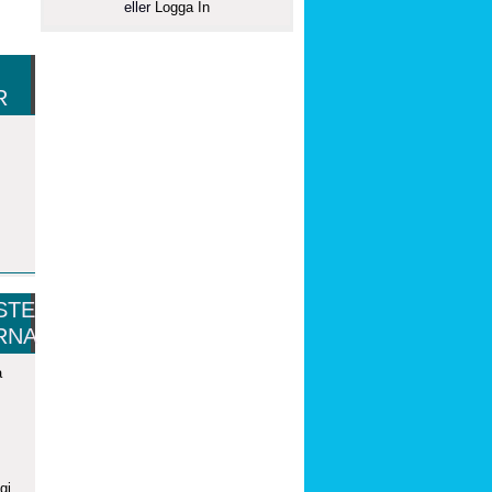
eller
Logga In
R
STE
RNA
a
gi