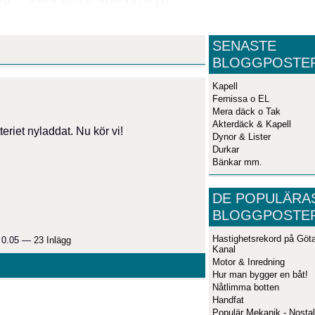
SENASTE
BLOGGPOSTE
Kapell
Fernissa o EL
Mera däck o Tak
Akterdäck & Kapell
teriet nyladdat. Nu kör vi!
Dynor & Lister
Durkar
Bänkar mm.
DE POPULÄRA
BLOGGPOSTE
Hastighetsrekord på Göt
. 0.05 —
23 Inlägg
Kanal
Motor & Inredning
Hur man bygger en båt!
Nåtlimma botten
Handfat
Populär Mekanik - Nostal