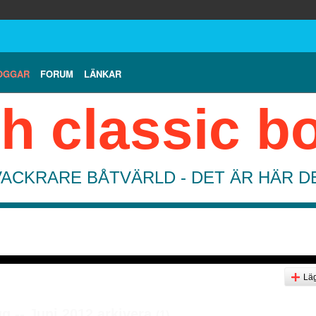
OGGAR
FORUM
LÄNKAR
h classic b
VACKRARE BÅTVÄRLD - DET ÄR HÄR 
Läg
 -- Juni 2012 arkivera
(1)