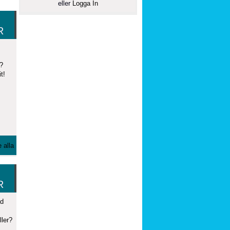
eller
Logga In
R
?
t!
 alla
R
ad
ler?