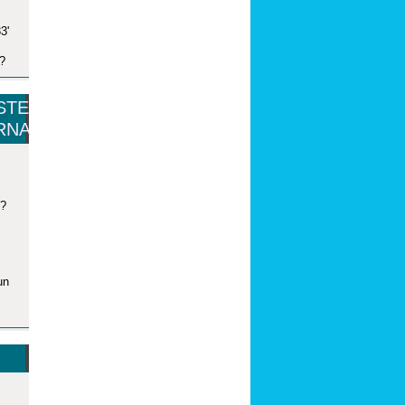
3'
t?
STE
RNA
n?
un