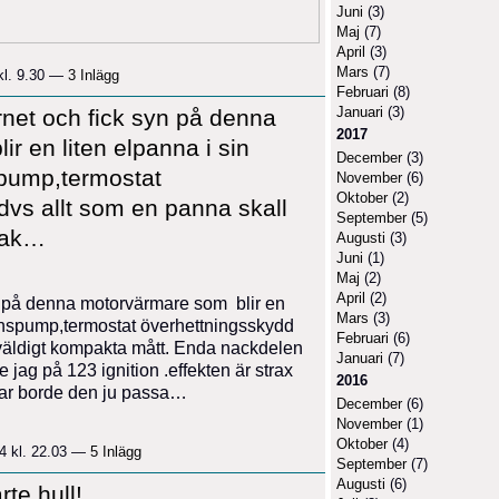
Juni
(3)
Maj
(7)
April
(3)
Mars
(7)
kl. 9.30 —
3 Inlägg
Februari
(8)
Januari
(3)
rnet och fick syn på denna
2017
r en liten elpanna i sin
December
(3)
spump,termostat
November
(6)
Oktober
(2)
vs allt som en panna skall
September
(5)
pak…
Augusti
(3)
Juni
(1)
Maj
(2)
April
(2)
yn på denna motorvärmare som blir en
Mars
(3)
tionspump,termostat överhettningsskydd
Februari
(6)
väldigt kompakta mått. Enda nackdelen
Januari
(7)
de jag på 123 ignition .effekten är strax
2016
tar borde den ju passa…
December
(6)
November
(1)
Oktober
(4)
4 kl. 22.03 —
5 Inlägg
September
(7)
Augusti
(6)
rte hull!