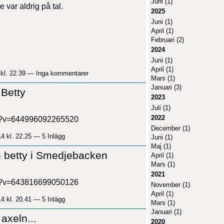
Juni
(1)
 var aldrig på tal.
2025
Juni
(1)
April
(1)
Februari
(2)
2024
Juni
(1)
April
(1)
 kl. 22.39 — Inga kommentarer
Mars
(1)
Januari
(3)
 Betty
2023
Juli
(1)
2022
hp?v=644996092265520
December
(1)
14 kl. 22.25 —
5 Inlägg
Juni
(1)
Maj
(1)
ån betty i Smedjebacken
April
(1)
Mars
(1)
2021
hp?v=643816699050126
November
(1)
April
(1)
14 kl. 20.41 —
5 Inlägg
Mars
(1)
Januari
(1)
 axeln...
2020