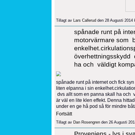
Tillagt av
Lars Callerud
den 28 Augusti 2014 
spånade runt på inte
motorvärmare som bli
enkelhet.cirkulation
överhettningsskydd d
ha och väldigt kom
spånade runt på internet och fick s
liten elpanna i sin enkelhet.cirkula
dvs allt som en panna skall ha och 
är väl en lite klen effekt. Denna hitta
under en ge hå pod så för mindre bå
Fortsätt
Tillagt av
Dan Rosengren
den 26 Augusti 201
Proveniens - lys i sva