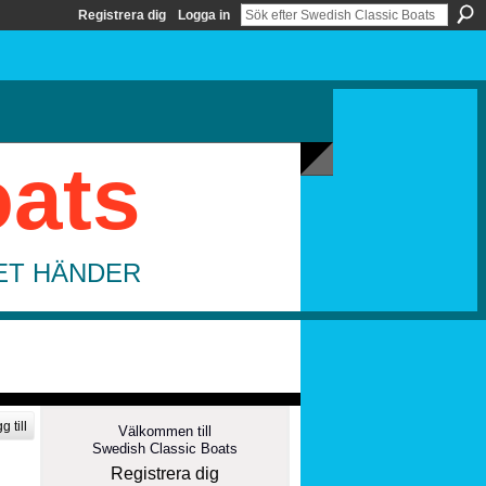
Registrera dig
Logga in
oats
DET HÄNDER
g till
Välkommen till
Swedish Classic Boats
Registrera dig