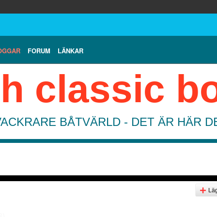
OGGAR
FORUM
LÄNKAR
h classic b
VACKRARE BÅTVÄRLD - DET ÄR HÄR 
Läg
3)