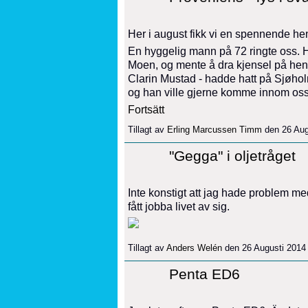
Her i august fikk vi en spennende h
En hyggelig mann på 72 ringte oss. 
Moen, og mente å dra kjensel på henn
Clarin Mustad - hadde hatt på Sjøholm
og han ville gjerne komme innom oss
Fortsätt
Tillagt av
Erling Marcussen Timm
den 26 Aug
"Gegga" i oljetråget
Inte konstigt att jag hade problem me
fått jobba livet av sig.
Tillagt av
Anders Welén
den 26 Augusti 2014
Penta ED6