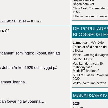
Någon som vet
Chris Craft Commander 3
1955
Efterlysning-vet du någo
usti 2014 kl. 11.14 —
8 Inlägg
DE POPULÄRA
nna?
BLOGGPOSTE
Larmet går - M/Y Dido
Zorina är såld sen en tid
tillbaka
damen” som ingick i köpet, när jag
Visex - vart tog du väge
SK 22 i Mörby
Vad kan detta vara för
mahognybåt?
av Johan Anker 1929 och byggd på
Modell/Tillverkare?
STHLM Classic Poker R
2020
 namnet Joanna.
Wijko - vem kan berätta
MÅNADSARKIV
t än förvaring av Joanna….
2026