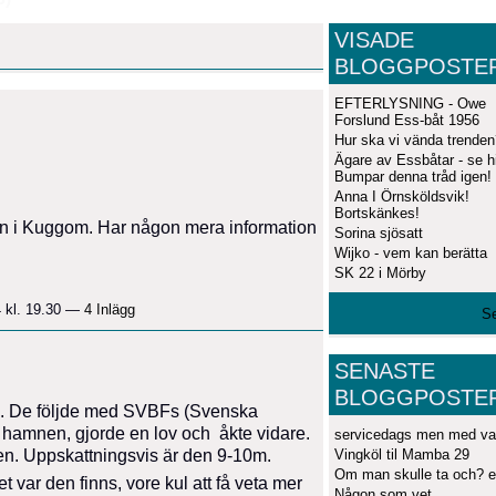
VISADE
BLOGGPOSTE
EFTERLYSNING - Owe
Forslund Ess-båt 1956
Hur ska vi vända trenden
Ägare av Essbåtar - se hi
Bumpar denna tråd igen!
Anna I Örnsköldsvik!
Bortskänkes!
allen i Kuggom. Har någon mera information
Sorina sjösatt
Wijko - vem kan berätta
SK 22 i Mörby
 kl. 19.30 —
4 Inlägg
Se
SENASTE
BLOGGPOSTE
as. De följde med SVBFs (Svenska
 hamnen, gjorde en lov och åkte vidare.
servicedags men med v
Vingköl til Mamba 29
den. Uppskattningsvis är den 9-10m.
Om man skulle ta och? el
 var den finns, vore kul att få veta mer
Någon som vet