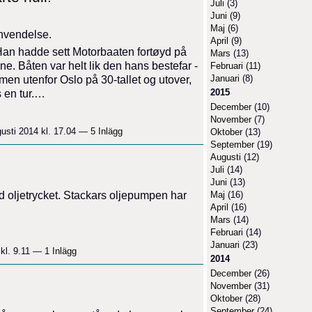
Juli
(3)
Juni
(9)
Maj
(6)
envendelse.
April
(9)
Han hadde sett Motorbaaten fortøyd på
Mars
(13)
e. Båten var helt lik den hans bestefar -
Februari
(11)
Januari
(8)
en utenfor Oslo på 30-tallet og utover,
2015
 en tur.…
December
(10)
November
(7)
usti 2014 kl. 17.04 —
5 Inlägg
Oktober
(13)
September
(19)
Augusti
(12)
Juli
(14)
Juni
(13)
Maj
(16)
d oljetrycket. Stackars oljepumpen har
April
(16)
Mars
(14)
Februari
(14)
Januari
(23)
 kl. 9.11 —
1 Inlägg
2014
December
(26)
November
(31)
Oktober
(28)
September
(24)