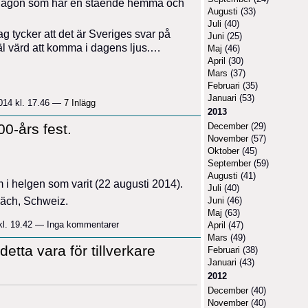
t någon som har en stående hemma och
Augusti
(33)
Juli
(40)
g tycker att det är Sveriges svar på
Juni
(25)
l värd att komma i dagens ljus.…
Maj
(46)
April
(30)
Mars
(37)
Februari
(35)
Januari
(53)
014 kl. 17.46 —
7 Inlägg
2013
December
(29)
00-års fest.
November
(57)
Oktober
(45)
September
(59)
Augusti
(41)
m i helgen som varit (22 augusti 2014).
Juli
(40)
Juni
(46)
Bäch, Schweiz.
Maj
(63)
kl. 19.42 — Inga kommentarer
April
(47)
Mars
(49)
etta vara för tillverkare
Februari
(38)
Januari
(43)
2012
December
(40)
November
(40)