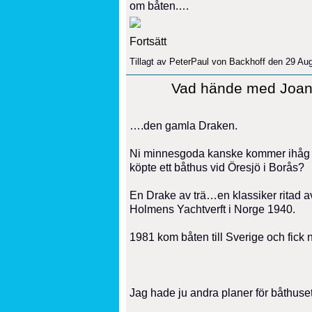
om båten.…
Fortsätt
Tillagt av
PeterPaul von Backhoff
den 29 Aug
Vad hände med Joa
….den gamla Draken.
Ni minnesgoda kanske kommer ihåg ”
köpte ett båthus vid Öresjö i Borås?
En Drake av trä…en klassiker ritad 
Holmens Yachtverft i Norge 1940.
1981 kom båten till Sverige och fick
Jag hade ju andra planer för båthuse