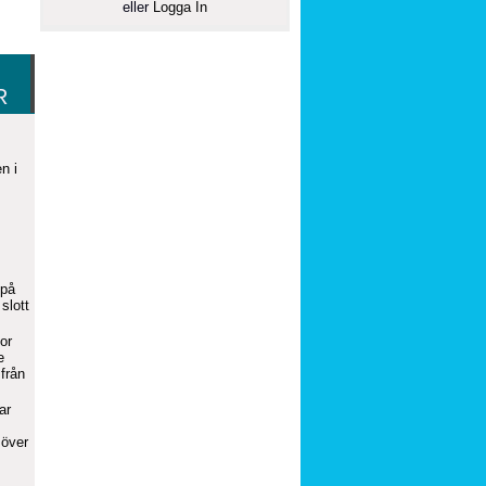
eller
Logga In
R
n i
 på
slott
or
e
från
ar
 över