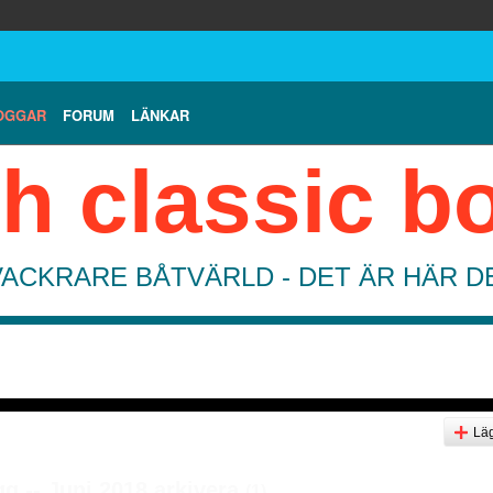
OGGAR
FORUM
LÄNKAR
h classic b
VACKRARE BÅTVÄRLD - DET ÄR HÄR 
Läg
gg -- Juni 2018 arkivera
(1)