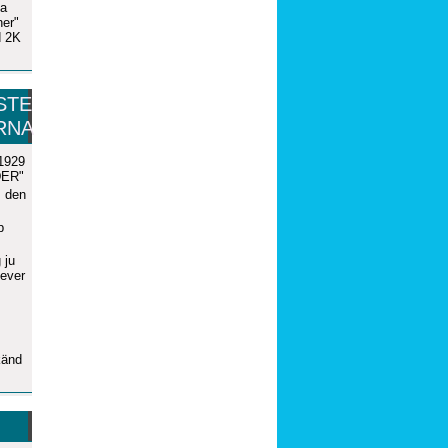
ta
er"
d 2K
STE
RNA
 1929
LDER"
s den
p
 ju
lever
känd