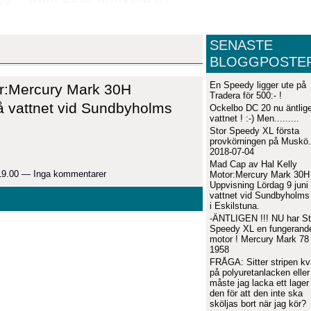
SENASTE
BLOGGPOSTE
En Speedy ligger ute på
or:Mercury Mark 30H
Tradera för 500:- !
å vattnet vid Sundbyholms
Ockelbo DC 20 nu äntlige
vattnet ! :-) Men.........
Stor Speedy XL första
provkörningen på Muskö.
2018-07-04
Mad Cap av Hal Kelly
 19.00 — Inga kommentarer
Motor:Mercury Mark 30H
Uppvisning Lördag 9 juni
vattnet vid Sundbyholms 
i Eskilstuna.
-ÄNTLIGEN !!! NU har St
Speedy XL en fungerand
motor ! Mercury Mark 78 
1958
FRÅGA: Sitter stripen kv
på polyuretanlacken eller
måste jag lacka ett lager
den för att den inte ska
sköljas bort när jag kör?