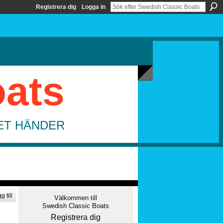
Registrera dig
Logga in
oats
DET HÄNDER
g till
Välkommen till
Swedish Classic Boats
Registrera dig