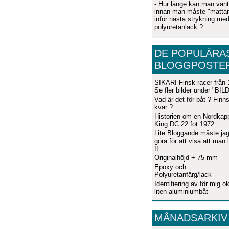
- Hur länge kan man vän
innan man måste "mattan
inför nästa strykning me
polyuretanlack ?
DE POPULÄRA
BLOGGPOSTE
SIKARI Finsk racer från
Se fler bilder under "BI
Vad är det för båt ? Finn
kvar ?
Historien om en Nordkap
King DC 22 fot 1972
Lite Bloggande måste jag
göra för att visa att man 
!!
Originalhöjd + 75 mm
Epoxy och
Polyuretanfärg/lack
Identifiering av för mig o
liten aluminiumbåt
MÅNADSARKIV