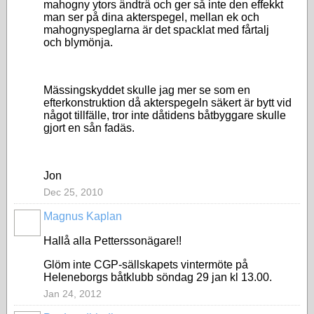
mahogny ytors ändträ och ger så inte den effekkt
man ser på dina akterspegel, mellan ek och
mahognyspeglarna är det spacklat med fårtalj
och blymönja.
Mässingskyddet skulle jag mer se som en
efterkonstruktion då akterspegeln säkert är bytt vid
något tillfälle, tror inte dåtidens båtbyggare skulle
gjort en sån fadäs.
Jon
Dec 25, 2010
Magnus Kaplan
Hallå alla Petterssonägare!!
Glöm inte CGP-sällskapets vintermöte på
Heleneborgs båtklubb söndag 29 jan kl 13.00.
Jan 24, 2012