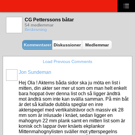
CG Petterssons båtar
54 medlemmar
Beskrivning
Kommentarer
Diskussioner
Medlemmar
Load Previous Comments
Jon Sundeman
Hej Ola ! Akterns båda sidor ska ju möta en list i
mitten, din akter ser mer ut som om man helt enkelt
bara hoppat över denna list och så ligger ändträ
mot ändträ som inte kan svälla samman. På min båt
är det så kallade dubbla speglar en inre
akterspegel med vertikalsträvor och massiv ek 28
mm som är inlusade i knäet, sedan ligger en
mahognyn 22 mm plank samt en mitten list som är
konisk och lappar över knäets ekplankor
Mittenmahognylisten sväller mot ytterspegelns