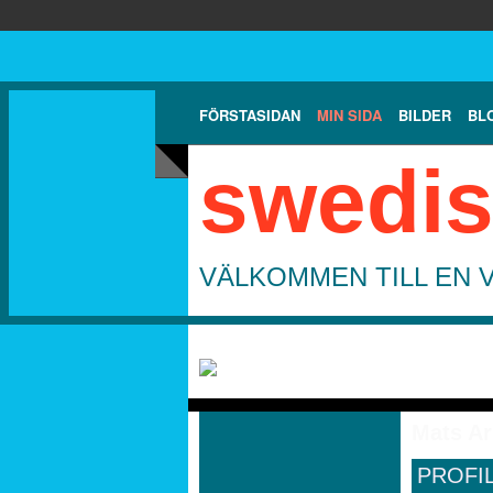
FÖRSTASIDAN
MIN SIDA
BILDER
BL
swedis
VÄLKOMMEN TILL EN 
Mats Ar
PROFI