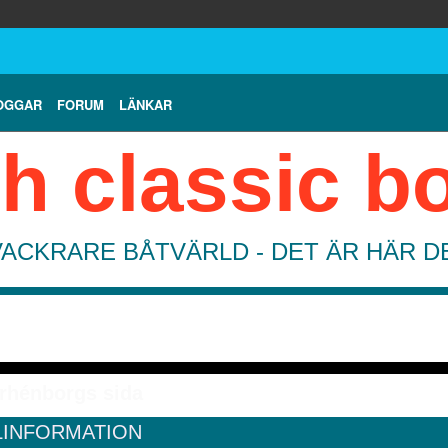
OGGAR
FORUM
LÄNKAR
h classic b
VACKRARE BÅTVÄRLD - DET ÄR HÄR 
rhénborgs sida
LINFORMATION