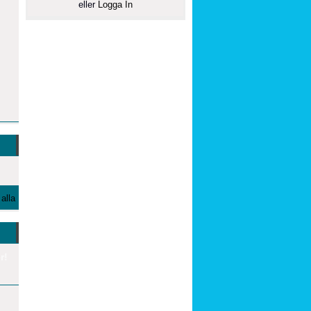
eller
Logga In
alla
r!