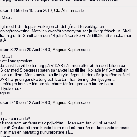
ockan 13.56 den 10 Juni 2010,
Ola Åhman
sade ...
j Mats,
igt med Edi. Hoppas verkligen att det går att förverkliga en
gning/renovering. Metallen ovanför vattenytan ser ju riktigt fräsch ut. Skall
lra mig ut till Sandhamn den 14 juli så kanske vi får tillfälle att snacka mer.
la Å
ockan 8.22 den 20 April 2010,
Magnus Kaplan
sade ...
j Mats!
 ett ilandsproblem...
de tänkt ha vit bottenfärg på VIDAR i år, men efter att ha sett bilden på
B går med Sjöexpressbåten så tänkte jag till lite. Kollade MYS-matrikeln
Loris m flera. Man kanske skulle bryta färgen till den där ljusgröna istället.
DAR har ju en ganska tung och bastant framtoning, den ljusgröna
tenfärgen kanske lämpar sig bättre för fartigare och lättare båtar.
d tycker du?
agnus
ockan 9.10 den 12 April 2010,
Magnus Kaplan
sade ...
j!
å j-a spännande!!
t känns som en fantastisk pojkdröm... Men vem fan vill bli vuxen!
 for it! Önskar att man kunde bidra med nåt mer än ett brinnande intresse,
n är man en halvfattig kulturarbetare så....
agnus