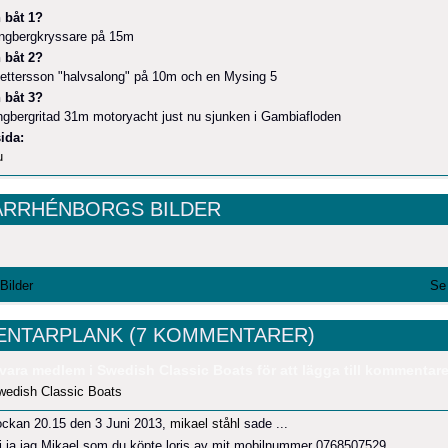
 båt 1?
ungbergkryssare på 15m
 båt 2?
ettersson "halvsalong" på 10m och en Mysing 5
 båt 3?
ngbergritad 31m motoryacht just nu sjunken i Gambiafloden
ida:
u
ARRHÉNBORGS BILDER
 Bilder
Se 
NTARPLANK (7 KOMMENTARER)
vara medlem i Swedish Classic Boats för att lägga till kommentare
wedish Classic Boats
ockan 20.15 den 3 Juni 2013,
mikael ståhl
sade ...
j ja jag Mikael som du köpte loris av mit mobilnummer 0768507529