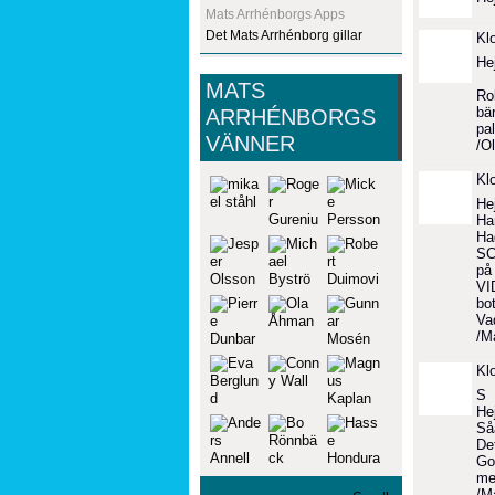
Mats Arrhénborgs Apps
Det Mats Arrhénborg gillar
Kl
He
MATS
Rol
bär
ARRHÉNBORGS
pal
VÄNNER
/O
Kl
He
Har
Ha
SC
på 
VI
bot
Va
/M
Kl
S
He
Så
De
Go
me
/M