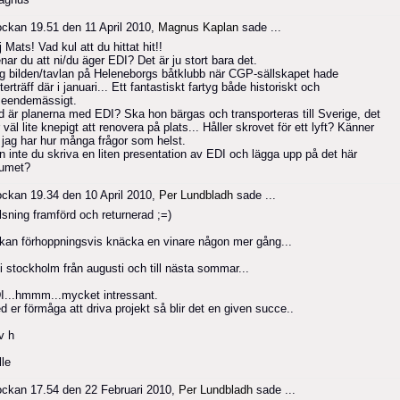
ockan 19.51 den 11 April 2010,
Magnus Kaplan
sade ...
 Mats! Vad kul att du hittat hit!!
ar du att ni/du äger EDI? Det är ju stort bara det.
g bilden/tavlan på Heleneborgs båtklubb när CGP-sällskapet hade
terträff där i januari... Ett fantastiskt fartyg både historiskt och
seendemässigt.
d är planerna med EDI? Ska hon bärgas och transporteras till Sverige, det
r väl lite knepigt att renovera på plats... Håller skrovet för ett lyft? Känner
t jag har hur många frågor som helst.
n inte du skriva en liten presentation av EDI och lägga upp på det här
rumet?
ockan 19.34 den 10 April 2010,
Per Lundbladh
sade ...
lsning framförd och returnerad ;=)
 kan förhoppningsvis knäcka en vinare någon mer gång...
 i stockholm från augusti och till nästa sommar...
I...hmmm...mycket intressant.
d er förmåga att driva projekt så blir det en given succe..
v h
lle
ockan 17.54 den 22 Februari 2010,
Per Lundbladh
sade ...