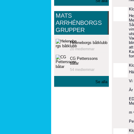
Se alla
Kl
MATS
Hej
Men
ARRHÉNBORGS
Så
GRUPPER
vin
ut
Va
Heleneborgs båtklubb
bli
at
20 medlemmar
Ka
fo
CG Petterssons
båtar
Kl
54 medlemmar
Hä
Vi
Se alla
Är
ED
Me
m 
Pe
Kl