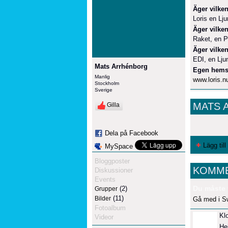
Äger vilken
Loris en Lj
Äger vilken
Raket, en P
Äger vilken
EDI, en Lju
Mats Arrhénborg
Egen hems
Manlig
www.loris.n
Stockholm
Sverige
MATS 
Gilla
Dela på Facebook
Lägg till
MySpace
Bloggposter
KOMME
Diskussioner
Events
Du måste 
(2)
Grupper
(11)
Bilder
Gå med i S
Fotoalbum
Kl
Videor
He