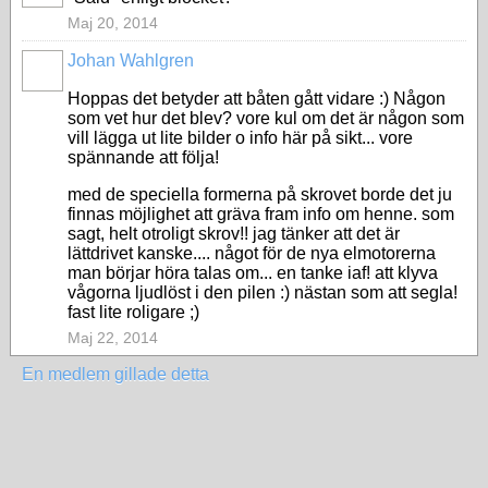
Maj 20, 2014
Johan Wahlgren
Hoppas det betyder att båten gått vidare :) Någon
som vet hur det blev? vore kul om det är någon som
vill lägga ut lite bilder o info här på sikt... vore
spännande att följa!
med de speciella formerna på skrovet borde det ju
finnas möjlighet att gräva fram info om henne. som
sagt, helt otroligt skrov!! jag tänker att det är
lättdrivet kanske.... något för de nya elmotorerna
man börjar höra talas om... en tanke iaf! att klyva
vågorna ljudlöst i den pilen :) nästan som att segla!
fast lite roligare ;)
Maj 22, 2014
En medlem gillade detta