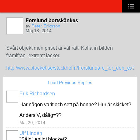
Forslund bortskänkes
av
Peter Eriksson
Maj 18, 2014
Svårt objekt men priset är väl rätt. Kolla in bilden
framifrån- extremt läcker.
http://www.blocket.se/stockholm/Forslundare_for_den_extre
Load Previous Replies
Erik Richardsen
Har någon varit och sett på henne? Hur är skicket?
Anders V, dålig=??
Maj 20, 2014
Ulf Lindén
"Såld" enligt blocket?