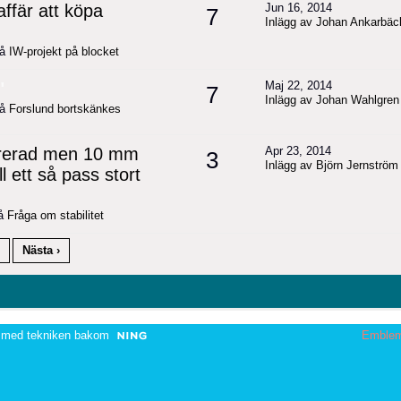
affär att köpa
Jun 16, 2014
7
Inlägg av Johan Ankarbäc
på
IW-projekt på blocket
"
Maj 22, 2014
7
Inlägg av Johan Wahlgren
på
Forslund bortskänkes
ntrerad men 10 mm
Apr 23, 2014
3
Inlägg av Björn Jernström
l ett så pass stort
på
Fråga om stabilitet
Nästa ›
 med tekniken bakom
Emble