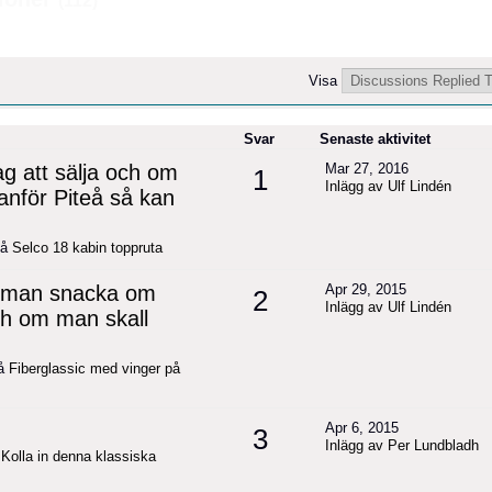
(112)
Visa
Svar
Senaste aktivitet
g att sälja och om
Mar 27, 2016
1
Inlägg av Ulf Lindén
tanför Piteå så kan
på
Selco 18 kabin toppruta
n man snacka om
Apr 29, 2015
2
Inlägg av Ulf Lindén
ch om man skall
på
Fiberglassic med vinger på
Apr 6, 2015
3
Inlägg av Per Lundbladh
å
Kolla in denna klassiska