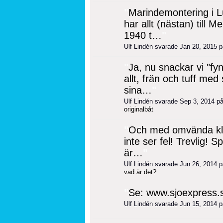
"
Marindemontering i 
har allt (nästan) till M
1940 t…
"
Ulf Lindén svarade Jan 20, 2015 
"
Ja, nu snackar vi "fy
allt, frän och tuff me
sina…
"
Ulf Lindén svarade Sep 3, 2014 p
originalbåt
"
Och med omvända klin
inte ser fel! Trevlig!
är…
"
Ulf Lindén svarade Jun 26, 2014 
vad är det?
"
Se: www.sjoexpress.
Ulf Lindén svarade Jun 15, 2014 