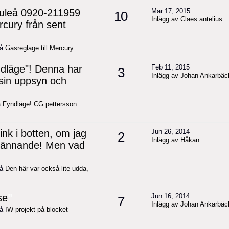
Luleå 0920-211959
Mar 17, 2015
10
Inlägg av Claes antelius
ercury från sent
på
Gasreglage till Mercury
ndläge"! Denna har
Feb 11, 2015
3
Inlägg av Johan Ankarbäc
d sin uppsyn och
å
Fyndläge! CG pettersson
k i botten, om jag
Jun 26, 2014
2
Inlägg av Håkan
 Spännande! Men vad
på
Den här var också lite udda,
se
"
Jun 16, 2014
7
Inlägg av Johan Ankarbäc
på
IW-projekt på blocket