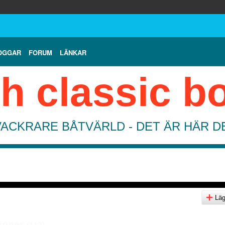
OGGAR
FORUM
LÄNKAR
h classic b
VACKRARE BÅTVÄRLD - DET ÄR HÄR 
Lägg
sioner