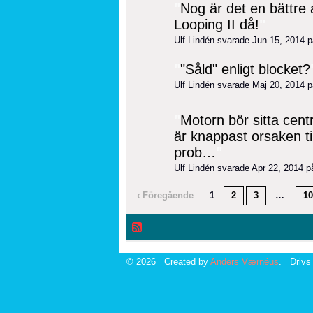
"
Nog är det en bättre 
Looping II då!
"
Ulf Lindén svarade Jun 15, 2014 
"
"Såld" enligt blocket?
Ulf Lindén svarade Maj 20, 2014 
"
Motorn bör sitta ce
är knappast orsaken til
prob…
"
Ulf Lindén svarade Apr 22, 2014 
‹ Föregående
1
2
3
…
10
© 2026 Created by
Anders Værnéus
. Drivs