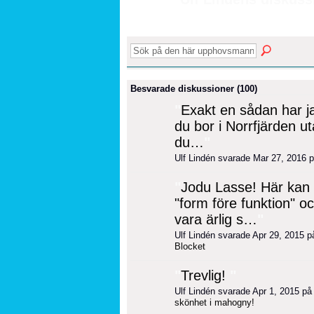
Besvarade diskussioner (100)
"
Exakt en sådan har ja
du bor i Norrfjärden u
du…
"
Ulf Lindén svarade Mar 27, 2016 
"
Jodu Lasse! Här ka
"form före funktion" o
vara ärlig s…
"
Ulf Lindén svarade Apr 29, 2015 
Blocket
"
Trevlig!
"
Ulf Lindén svarade Apr 1, 2015 p
skönhet i mahogny!