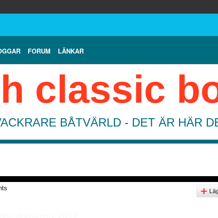
OGGAR
FORUM
LÄNKAR
h classic b
VACKRARE BÅTVÄRLD - DET ÄR HÄR 
nts
Läg
i Nynäshamn 2012