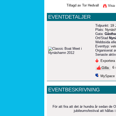
Tillagd av
Tor Hedvall
Visa
EVENTDETALJER
Tidpunkt:
19 
Plats:
Nynäs
Gata:
Gästh
Ort/Stad
Nyn
Webbsida elle
Eventtyp:
vet
Organiserat a
Senaste aktiv
Exportera t
6 
Gilla
MySpace
EVENTBESKRIVNING
För att fira att det är hundra år sedan 
jubileumsfestival att hållas