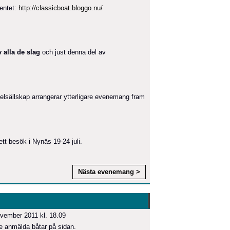
ventet:
http://classicboat.bloggo.nu/
v alla de slag
och just denna del av
llskap arrangerar ytterligare evenemang fram
t besök i Nynäs 19-24 juli.
Nästa evenemang >
vember 2011 kl. 18.09
e anmälda båtar på sidan.