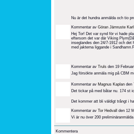
Nu är det hundra anmälda och tio pr
Kommentar av
Göran Järnruste Kar
Hej Tor! Det var synd för vi hade p
eftersom det var där Viking Plym(D
inseglandes den 24/7-1912 och det had
med jakterna liggande i Sandhamn.Få s
Kommentar av
Truls
den 19 Februari
Jag försökte anmäla mig på CBM men
Kommentar av
Magnus Kaplan
den 7
Det tickar på med båtar nu. 174 st 
Det kommer att bli väldigt trångt i h
Kommentar av
Tor Hedvall
den 12 M
Vi är nu över 200 preliminäranmälda 
Kommentera