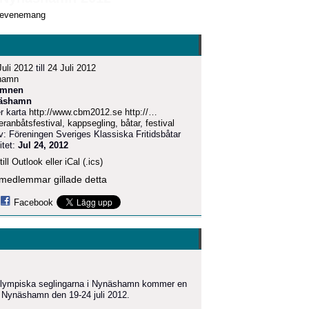
 evenemang
Juli 2012
till
24 Juli 2012
hamn
amnen
äshamn
r karta
http://www.cbm2012.se http://…
eranbåtsfestival
,
kappsegling
,
båtar
,
festival
v: Föreningen Sveriges Klassiska Fritidsbåtar
itet:
Jul 24, 2012
ill Outlook eller iCal (.ics)
medlemmar gillade detta
Facebook
de Olympiska seglingarna i Nynäshamn kommer en
 i Nynäshamn den 19-24 juli 2012.