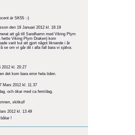
ocent är SK55 :-)
lsson
den 19 Januari 2012 kl. 18.19
lanerat att gå till Sandhamn med Viking Plym
å hette Viking Plym Draken) kom
e varit kul att gjort något liknande i år
e om vi går dit i alla fall bara vi själva.
 2012 kl. 20.27
 det kom bara error hela tiden.
 Mars 2012 kl. 11.37
idag, och ökar med ca fem/dag.
amnen, skitkul!
ars 2012 kl. 13.49
båtar !