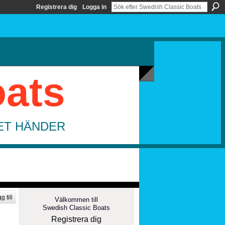
Registrera dig
Logga in
oats
DET HÄNDER
g till
Välkommen till
Swedish Classic Boats
Registrera dig