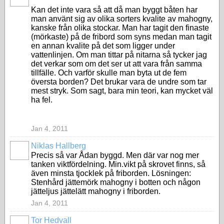
Kan det inte vara så att då man byggt båten har
man använt sig av olika sorters kvalite av mahogny,
kanske från olika stockar. Man har tagit den finaste
(mörkaste) på de fribord som syns medan man tagit
en annan kvalite på det som ligger under
vattenlinjen. Om man tittar på nitarna så tycker jag
det verkar som om det ser ut att vara från samma
tillfälle. Och varför skulle man byta ut de fem
översta borden? Det brukar vara de undre som tar
mest stryk. Som sagt, bara min teori, kan mycket väl
ha fel.
Jan 4, 2011
Niklas Hallberg
Precis så var Ådan byggd. Men där var nog mer
tanken viktfördelning. Min.vikt på skrovet finns, så
även minsta tjocklek på friborden. Lösningen:
Stenhård jättemörk mahogny i botten och någon
jätteljus jättelätt mahogny i friborden.
Jan 4, 2011
Tor Hedvall