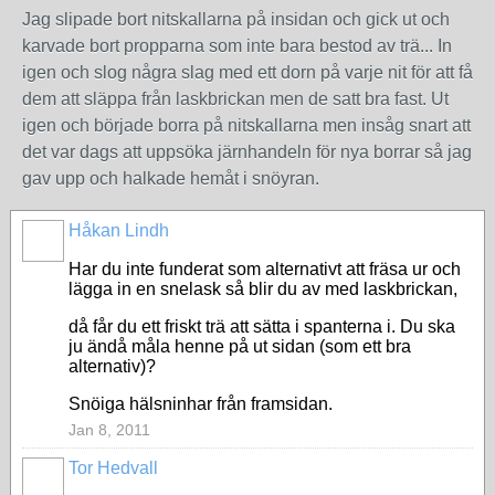
Jag slipade bort nitskallarna på insidan och gick ut och
karvade bort propparna som inte bara bestod av trä... In
igen och slog några slag med ett dorn på varje nit för att få
dem att släppa från laskbrickan men de satt bra fast. Ut
igen och började borra på nitskallarna men insåg snart att
det var dags att uppsöka järnhandeln för nya borrar så jag
gav upp och halkade hemåt i snöyran.
Håkan Lindh
Har du inte funderat som alternativt att fräsa ur och
lägga in en snelask så blir du av med laskbrickan,
då får du ett friskt trä att sätta i spanterna i. Du ska
ju ändå måla henne på ut sidan (som ett bra
alternativ)?
Snöiga hälsninhar från framsidan.
Jan 8, 2011
Tor Hedvall