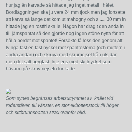
hur jag än karvade så hittade jag inget metall i hålet.
Bordläggningen ska ju vara 24 mm tjock men jag fortsatte
att karva så länge det kom ut mahogny och si...., 30 mm in
hittade jag en rostfri skalle! Någon har dragit den ända in
till järnspantat så den gjorde nog ingen större nytta för att
hålla bordet mot spantet! Försökte få loss den genom att
tvinga fast en fast nyckel mot spantresterna (och muttern i
andra ändan) och skruva med skrumejsel från utsidan
men det satt bergfast. Inte ens med skiftnyckel som
hävarm på skruvmejseln funkade.
Som synes begränsas arbetsutrymmet av knäet vid
roderstäven till vänster, en stor ekbottenstock till höger
och sittbrunnsbotten strax ovanför bild.