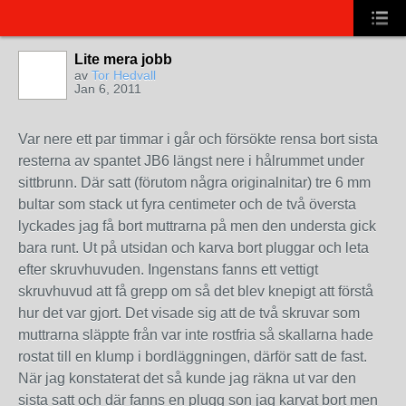
Lite mera jobb
av
Tor Hedvall
Jan 6, 2011
Var nere ett par timmar i går och försökte rensa bort sista
resterna av spantet JB6 längst nere i hålrummet under
sittbrunn. Där satt (förutom några originalnitar) tre 6 mm
bultar som stack ut fyra centimeter och de två översta
lyckades jag få bort muttrarna på men den understa gick
bara runt. Ut på utsidan och karva bort pluggar och leta
efter skruvhuvuden. Ingenstans fanns ett vettigt
skruvhuvud att få grepp om så det blev knepigt att förstå
hur det var gjort. Det visade sig att de två skruvar som
muttrarna släppte från var inte rostfria så skallarna hade
rostat till en klump i bordläggningen, därför satt de fast.
När jag konstaterat det så kunde jag räkna ut var den
sista satt och där fanns en plugg son jag karvat bort men